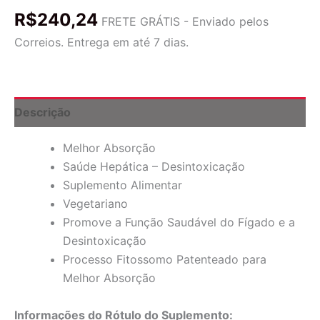
Super
R$
240,24
Cardo-
FRETE GRÁTIS - Enviado pelos
Mariano,
Correios. Entrega em até 7 dias.
60
Cápsulas
Vegetais
quantidade
Descrição
Melhor Absorção
Saúde Hepática – Desintoxicação
Suplemento Alimentar
Vegetariano
Promove a Função Saudável do Fígado e a
Desintoxicação
Processo Fitossomo Patenteado para
Melhor Absorção
Informações do Rótulo do Suplemento: