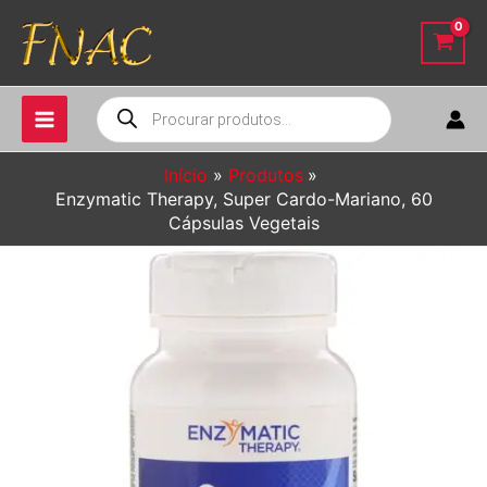
Ir
para
o
conteúdo
Pesquisar
produtos
Início
Produtos
Enzymatic Therapy, Super Cardo-Mariano, 60
Cápsulas Vegetais