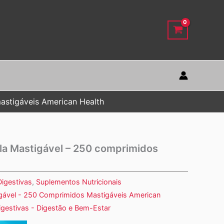
stigáveis American Health
a Mastigável – 250 comprimidos
igestivas
,
Suplementos Nutricionais
gável - 250 Comprimidos Mastigáveis American
igestivas - Digestão e Bem-Estar