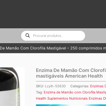
Pesquisar
produtos
De Mamão Com Clorofila Mastigável – 250 comprimidos ma
Enzima De Mamão Com Clorofil
mastigáveis American Health
SKU:
Lcylh-55630
Categorias:
Enzimas D
Tag:
Enzima de Mamão com Clorofila Masti
Health Suplementos Nutricionais Enzimas D