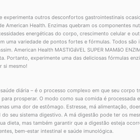
experimenta outros desconfortos gastrointestinais ocasion
 American Health. Enzimas quebram os componentes nutric
ecessidades energéticas do corpo, crescimento celular e o
 em uma variedade de pontos fortes e fórmulas. Todos são 
 assim. American Health MASTIGáVEL SUPER MAMãO ENZIMA
ta. Portanto, experimente uma das deliciosas fórmulas enz
or si mesmo!
 saúde diária – é o processo complexo em que seu corpo
sa para prosperar. O modo como sua comida é processada e 
apenas uma dor de estômago. Estresse, má alimentação, d
l do seu sistema digestivo. A má digestão pode ter os mes
 sua dieta, mas também garantir que a digestão esteja oco
tes, bem-estar intestinal e saúde imunológica.