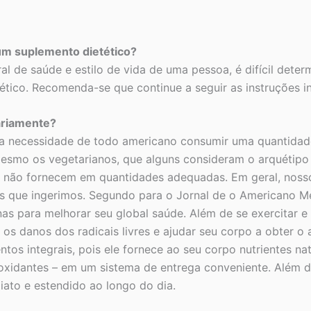
um suplemento dietético?
l de saúde e estilo de vida de uma pessoa, é difícil dete
ético. Recomenda-se que continue a seguir as instruções i
ariamente?
 a necessidade de todo americano consumir uma quantidade
 Mesmo os vegetarianos, que alguns consideram o arquétipo 
tas não fornecem em quantidades adequadas. Em geral, no
os que ingerimos. Segundo para o Jornal de o Americano
s para melhorar seu global saúde. Além de se exercitar e 
 os danos dos radicais livres e ajudar seu corpo a obter o
tos integrais, pois ele fornece ao seu corpo nutrientes na
tioxidantes – em um sistema de entrega conveniente. Além 
iato e estendido ao longo do dia.