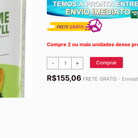
Compre 2 ou mais unidades desse pr
Enzima
Comprar
-
+
De
Mamão
R$
155,06
Com
FRETE GRÁTIS - Enviado
Clorofila
Mastigável
-
250
comprimidos
mastigáveis
American
Health
quantidade