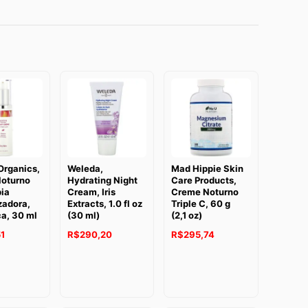
Organics,
Weleda,
Mad Hippie Skin
oturno
Hydrating Night
Care Products,
pia
Cream, Iris
Creme Noturno
zadora,
Extracts, 1.0 fl oz
Triple C, 60 g
a, 30 ml
(30 ml)
(2,1 oz)
1
R$
290,20
R$
295,74