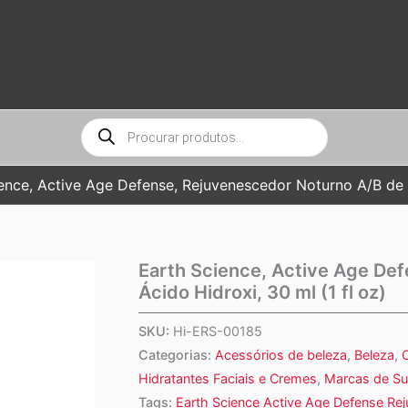
Pesquisar
produtos
ence, Active Age Defense, Rejuvenescedor Noturno A/B de Á
Earth Science, Active Age De
Ácido Hidroxi, 30 ml (1 fl oz)
SKU:
Hi-ERS-00185
Categorias:
Acessórios de beleza
,
Beleza
,
C
Hidratantes Faciais e Cremes
,
Marcas de S
Tags:
Earth Science Active Age Defense Re