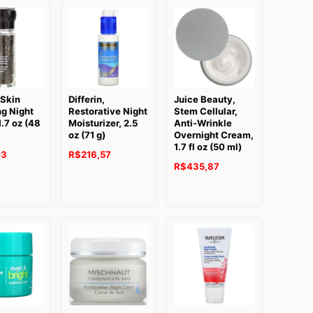
 Skin
Differin,
Juice Beauty,
g Night
Restorative Night
Stem Cellular,
.7 oz (48
Moisturizer, 2.5
Anti-Wrinkle
oz (71 g)
Overnight Cream,
1.7 fl oz (50 ml)
03
R$
216,57
R$
435,87