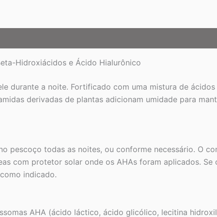
Ácido
Hidroxi,
30
ml
(1
fl
oz)
ta-Hidroxiácidos e Ácido Hialurônico
quantidade
e durante a noite. Fortificado com uma mistura de ácidos a
midas derivadas de plantas adicionam umidade para manter
e no pescoço todas as noites, ou conforme necessário. O co
reas com protetor solar onde os AHAs foram aplicados. Se o
 como indicado.
somas AHA (ácido láctico, ácido glicólico, lecitina hidroxil