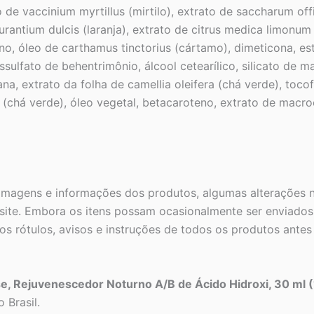
to de vaccinium myrtillus (mirtilo), extrato de saccharum o
rantium dulcis (laranja), extrato de citrus medica limonum
eno, óleo de carthamus tinctorius (cártamo), dimeticona, es
ulfato de behentrimônio, álcool cetearílico, silicato de mag
 extrato da folha de camellia oleifera (chá verde), tocofer
s (chá verde), óleo vegetal, betacaroteno, extrato de macroc
 imagens e informações dos produtos, algumas alterações n
ite. Embora os itens possam ocasionalmente ser enviados 
s rótulos, avisos e instruções de todos os produtos ante
e, Rejuvenescedor Noturno A/B de Ácido Hidroxi, 30 ml (1
 Brasil.