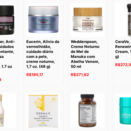
er, Anti-
Eucerin, Alívio da
Wedderspoon,
CeraVe,
uidados
vermelhidão,
Creme Noturno
Renewin
ntante,
cuidado diário
de Mel de
Cream, 1
sa
com a pele,
Manuka com
g)
creme noturno,
Abelha Venom,
R$
272,
 1.7 oz
1,7 oz. (48 g)
50 ml
R$
195,17
R$
371,62
3