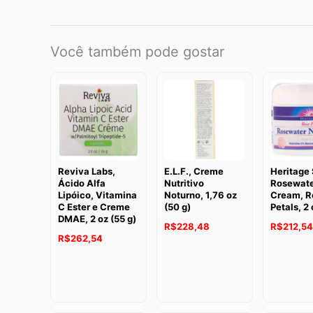
Você também pode gostar
Reviva Labs,
E.L.F., Creme
Heritage 
Ácido Alfa
Nutritivo
Rosewate
Lipóico, Vitamina
Noturno, 1,76 oz
Cream, R
C Ester e Creme
(50 g)
Petals, 2 
DMAE, 2 oz (55 g)
R$
228,48
R$
212,54
R$
262,54