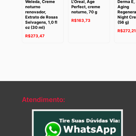
Weleda, Creme
L'Oreal, Age
Derma E, 
noturno
Perfect, creme
Aging
renovador,
noturno, 70 g
Regenera
Extrato de Rosas
Night Cre
R$
163,73
Selvagens, 1,0 fl
(56 g)
oz (30 ml)
R$
272,21
R$
273,47
Atendimento: