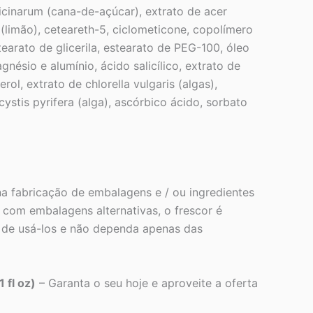
fficinarum (cana-de-açúcar), extrato de acer
 (limão), ceteareth-5, ciclometicone, copolímero
tearato de glicerila, estearato de PEG-100, óleo
nésio e alumínio, ácido salicílico, extrato de
ol, extrato de chlorella vulgaris (algas),
ystis pyrifera (alga), ascórbico ácido, sorbato
a fabricação de embalagens e / ou ingredientes
com embalagens alternativas, o frescor é
s de usá-los e não dependa apenas das
 fl oz)
– Garanta o seu hoje e aproveite a oferta