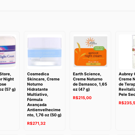
Store,
Cosmedica
Earth Science,
Aubrey 
r Night
Skincare, Creme
Creme Noturno
Creme N
ose
Noturno
de Damasco, 1,65
de Tera
oz (57 g)
Hidratante
oz (47 g)
Revitali
Multiativo,
Pele Sec
R$
215,00
Fórmula
R$
235,5
Avançada
Antienvelhecime
nto, 1,76 oz (50 g)
R$
271,32