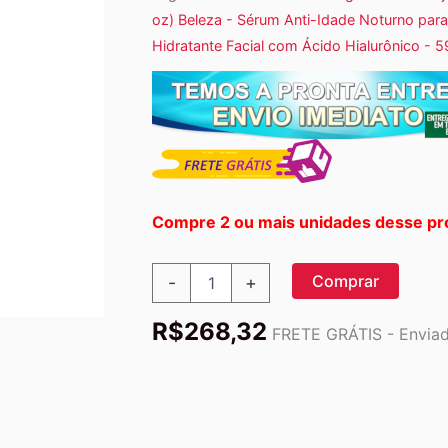
oz) Beleza - Sérum Anti-Idade Noturno para
Hidratante Facial com Ácido Hialurônico - 59
Compre 2 ou mais unidades desse pr
Earth
Comprar
-
+
Science,
Active
R$
268,32
Age
FRETE GRÁTIS - Enviado
Defense,
Rejuvenescedor
Noturno
A/B
de