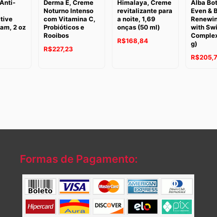
Anti-
Derma E, Creme
Himalaya, Creme
Alba Bo
Noturno Intenso
revitalizante para
Even & B
tive
com Vitamina C,
a noite, 1,69
Renewi
am, 2 oz
Probióticos e
onças (50 ml)
with Swi
Rooibos
Complex,
R$
168,84
g)
R$
227,23
R$
205,
Formas de Pagamento: