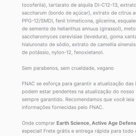
tocoferila), tartarato de alquila Dl-C12-13, extra
saccharum (bordo de açúcar), extrato de citrus au
PPG-12/SMDl, fenil trimeticona, glicerina, esqual
de semente de helianthus annuus (girassol), metoss
saccharomyces cerevisiae (levedura), goma xantana,
hialuronato de sódio, extrato de camellia sinensi
de potássio, nylon-12, fenoxietanol.
Sem parabenos, sem crueldade, vegano
FNAC se esforça para garantir a atualização das
podem estar pendentes na atualização do nosso s
sempre garantido. Recomendamos que você leia o
informações fornecidas pelo FNAC.
Onde comprar
Earth Science, Active Age Defens
especial! Frete grátis e entrega rápida para todo o