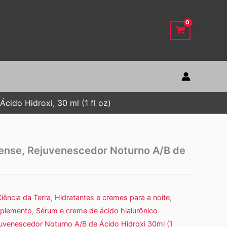
cido Hidroxi, 30 ml (1 fl oz)
fense, Rejuvenescedor Noturno A/B de
iência da Terra
,
Hidratantes e cremes para a noite
,
uplemento
,
Sérum e creme de ácido hialurônico
juvenescedor Noturno A/B de Ácido Hidroxi 30ml (1