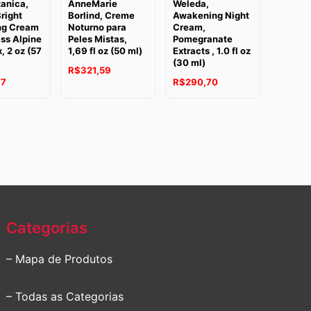
tanica,
AnneMarie
Weleda,
right
Borlind, Creme
Awakening Night
ng Cream
Noturno para
Cream,
ss Alpine
Peles Mistas,
Pomegranate
 2 oz (57
1,69 fl oz (50 ml)
Extracts , 1.0 fl oz
(30 ml)
R$
321,59
77
R$
290,70
Categorias
– Mapa de Produtos
– Todas as Categorias