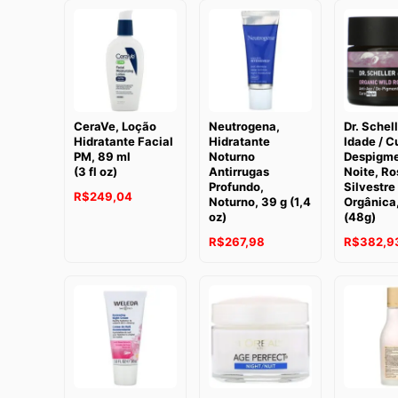
CeraVe, Loção
Neutrogena,
Dr. Schell
Hidratante Facial
Hidratante
Idade / C
PM, 89 ml
Noturno
Despigme
(3 fl oz)
Antirrugas
Noite, Ro
Profundo,
Silvestre
R$
249,04
Noturno, 39 g (1,4
Orgânica,
oz)
(48g)
R$
267,98
R$
382,9