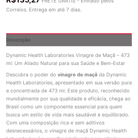
FRETE GRÁTIS - Enviado pelos
de
Correios. Entrega em até 7 dias.
Maçã
-
473
ml:
Pureza
Descrição
e
Benefícios
Dynamic Health Laboratories Vinagre de Maçã – 473
para
o
ml: Um Aliado Natural para sua Saúde e Bem-Estar
Bem-
Estar
Descubra o poder do
vinagre de maçã
da Dynamic
Brasileiro
Health Laboratories, apresentado em sua versão pura
quantidade
e concentrada de 473 ml. Este produto, reconhecido
mundialmente por sua qualidade e eficácia, chega ao
Brasil como um componente essencial para quem
busca um estilo de vida mais saudável e equilibrado.
Com uma composição rica e sem aditivos
desnecessários, o vinagre de maçã Dynamic Health