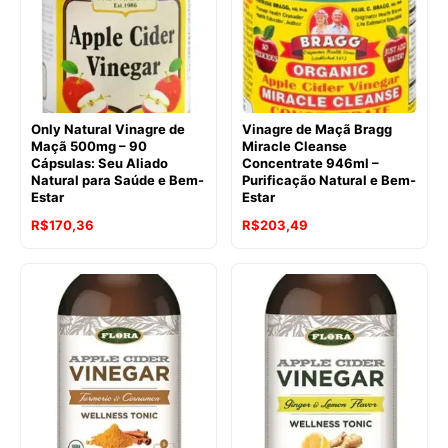
Only Natural Vinagre de
Vinagre de Maçã Bragg
Maçã 500mg – 90
Miracle Cleanse
Cápsulas: Seu Aliado
Concentrate 946ml –
Natural para Saúde e Bem-
Purificação Natural e Bem-
Estar
Estar
O
O
O
O
R$
170,36
R$
203,49
preço
preço
preço
preço
original
atual
original
atual
era:
é:
era:
é:
R$201,50.
R$170,36.
R$265,55.
R$203,49.