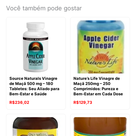
Você também pode gostar
Source Naturals Vinagre
Nature’s Life Vinagre de
de Maçã 500 mg – 180
Maçã 250mg – 250
Tabletes: Seu Aliado para
Comprimidos: Pureza e
Bem-Estar e Saúde
Bem-Estar em Cada Dose
O
O
R$
236,02
R$
129,73
preço
preço
original
atual
era:
é:
R$188,90.
R$129,73.