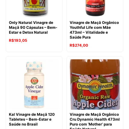
Only Natural Vinagre de
Vinagre de Maçã Orgânico
Maçã 90 Cápsulas – Bem-
Youthful Life com Mãe
Estar e Detox Natural
473ml – Vitalidade e
Saúde Pura
R$
193,05
O
O
R$
274,00
preço
preço
original
atual
era:
é:
R$285,44.
R$274,00.
Kal Vinagre de Maçã 120
Vinagre de Maçã Orgânico
Tabletes – Bem-Estar e
Cru Dynamic Health 473ml
Saúde no Brasil
Puro com ‘Mother’ para