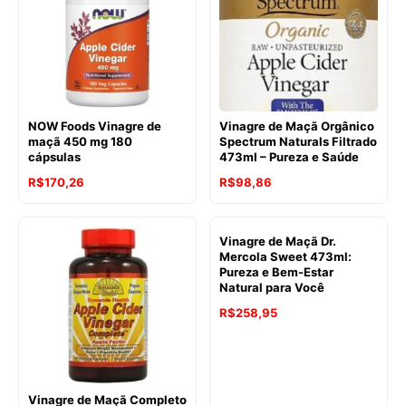
R$132,14.
R$123,95.
NOW Foods Vinagre de
Vinagre de Maçã Orgânico
maçã 450 mg 180
Spectrum Naturals Filtrado
cápsulas
473ml – Pureza e Saúde
R$
170,26
R$
98,86
Vinagre de Maçã Dr.
Mercola Sweet 473ml:
Pureza e Bem-Estar
Natural para Você
R$
258,95
Vinagre de Maçã Completo