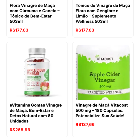
Flora Vinagre de Maçã
Tônico de Vinagre de Maçã
com Cúrcuma e Canela –
Flora com Gengibre e
Tônico de Bem-Estar
Limão – Suplemento
503ml
Wellness 503ml
O
O
O
O
R$
177,03
R$
177,03
preço
preço
preço
preço
original
atual
original
atual
era:
é:
era:
é:
R$188,90.
R$177,03.
R$188,90.
R$177,03.
eVitamins Gomas Vinagre
Vinagre de Maçã Vitacost
de Maçã: Bem-Estar e
500 mg – 180 Cápsulas:
Detox Natural com 60
Potencialize Sua Saúde!
Unidades
R$
137,66
R$
268,96