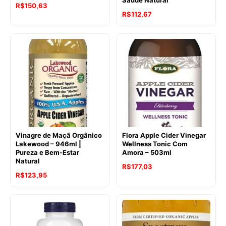
Saúde Natural
R$
150,63
R$
112,67
Vinagre de Maçã Orgânico
Flora Apple Cider Vinegar
Lakewood – 946ml |
Wellness Tonic Com
Pureza e Bem-Estar
Amora – 503ml
Natural
O
O
R$
177,03
O
O
R$
123,95
preço
preço
preço
preço
original
atual
original
atual
era:
é:
era:
é:
R$188,90.
R$177,03.