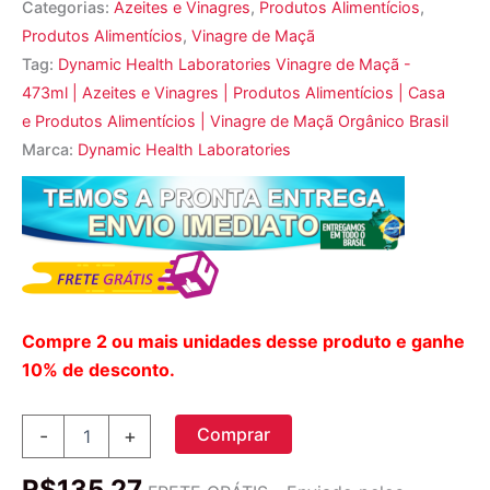
Categorias:
Azeites e Vinagres
,
Produtos Alimentícios
,
Produtos Alimentícios
,
Vinagre de Maçã
Tag:
Dynamic Health Laboratories Vinagre de Maçã -
473ml | Azeites e Vinagres | Produtos Alimentícios | Casa
e Produtos Alimentícios | Vinagre de Maçã Orgânico Brasil
Marca:
Dynamic Health Laboratories
Compre 2 ou mais unidades desse produto e ganhe
10% de desconto.
Dynamic
Comprar
-
+
Health
Laboratories
R$
135,27
Vinagre