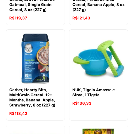
Oatmeal, Single Grain
Cereal, Banana Apple, 8 oz
Cereal, 8 oz (227 g)
(227 g)
R$
119,37
R$
121,43
Gerber, Hearty Bits,
NUK, Tigela Amasse e
MultiGrain Cereal, 12+
Sirva, 1 Tigela
Months, Banana, Apple,
R$
136,33
Strawberry, 8 oz (227 g)
R$
118,42