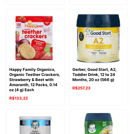
Happy Family Organics,
Gerber, Good Start, A2,
Organic Teether Crackers,
Toddler Drink, 12 to 24
Strawberry & Beet with
Months, 20 oz (566 g)
Amaranth, 12 Packs, 0.14
R$
257,23
oz (4 g) Each
R$
133,22