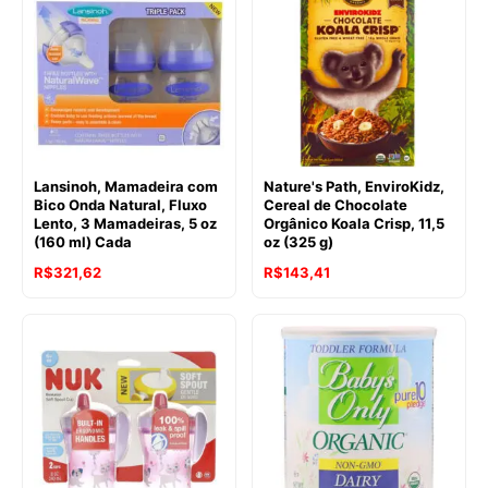
Lansinoh, Mamadeira com
Nature's Path, EnviroKidz,
Bico Onda Natural, Fluxo
Cereal de Chocolate
Lento, 3 Mamadeiras, 5 oz
Orgânico Koala Crisp, 11,5
(160 ml) Cada
oz (325 g)
R$
321,62
R$
143,41