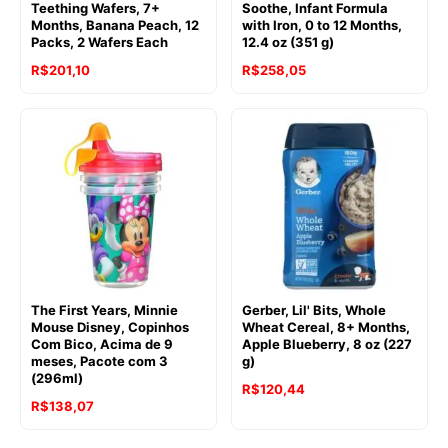
Teething Wafers, 7+
Soothe, Infant Formula
Months, Banana Peach, 12
with Iron, 0 to 12 Months,
Packs, 2 Wafers Each
12.4 oz (351 g)
R$
201,10
R$
258,05
The First Years, Minnie
Gerber, Lil' Bits, Whole
Mouse Disney, Copinhos
Wheat Cereal, 8+ Months,
Com Bico, Acima de 9
Apple Blueberry, 8 oz (227
meses, Pacote com 3
g)
(296ml)
R$
120,44
R$
138,07