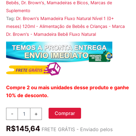
Bebês
,
Dr. Brown's
,
Mamadeiras e Bicos
,
Marcas de
Suplemento
Tag:
Dr. Brown's Mamadeira Fluxo Natural Nível 1 (0+
meses) 120ml - Alimentação de Bebês e Crianças - Marca
Dr. Brown's - Mamadeira Bebê Fluxo Natural
Compre 2 ou mais unidades desse produto e ganhe
10% de desconto.
Dr.
Comprar
-
+
Brown's,
Mamadeira
R$
145,64
Fluxo
FRETE GRÁTIS - Enviado pelos
Natural,