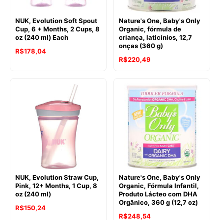
NUK, Evolution Soft Spout
Nature's One, Baby's Only
Cup, 6 + Months, 2 Cups, 8
Organic, fórmula de
oz (240 ml) Each
criança, laticínios, 12,7
onças (360 g)
R$
178,04
R$
220,49
NUK, Evolution Straw Cup,
Nature's One, Baby's Only
Pink, 12+ Months, 1 Cup, 8
Organic, Fórmula Infantil,
oz (240 ml)
Produto Lácteo com DHA
Orgânico, 360 g (12,7 oz)
R$
150,24
R$
248,54