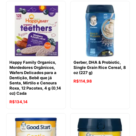
Happy Family Organics,
Gerber, DHA & Probiotic,
Mordedores Orgânicos,
Single Grain Rice Cereal, 8
Wafers Delicados para a
oz (227 g)
Dentição, Bebê que já
R$
114,98
Senta, Mirtilo e Cenoura
Roxa, 12 Pacotes, 4 g (0,14
oz) Cada
R$
134,14