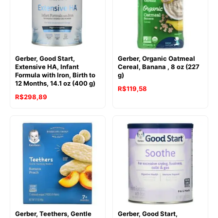
Gerber, Good Start,
Gerber, Organic Oatmeal
Extensive HA, Infant
Cereal, Banana , 8 oz (227
Formula with Iron, Birth to
g)
12 Months, 14.1 oz (400 g)
R$
119,58
R$
298,89
Gerber, Teethers, Gentle
Gerber, Good Start,