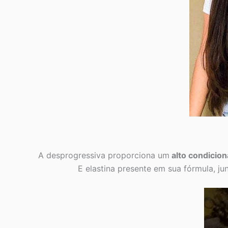
A desprogressiva proporciona um
alto condicio
E elastina presente em sua fórmula, j