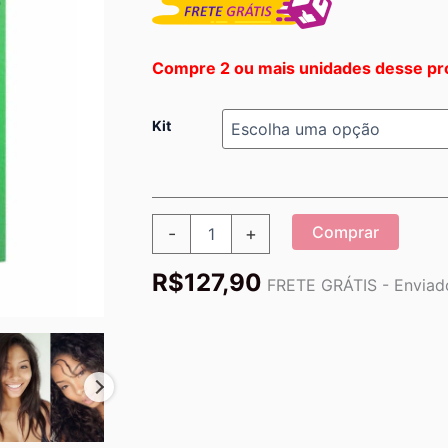
Compre 2 ou mais unidades desse pr
Kit
Desprogressiva
Comprar
-
+
Cachos
Restaurador
R$
127,90
Natural
FRETE GRÁTIS - Enviado
Cabelos
quantidade