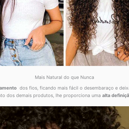
Mais Natural do que Nunca
namento
dos fios, ficando mais fácil o desembaraço e dei
unto dos demais produtos, lhe proporciona uma
alta definiç