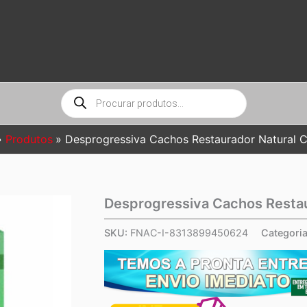
Pesquisar
produtos
Produtos
Desprogressiva Cachos Restaurador Natural 
Desprogressiva Cachos Restau
SKU:
FNAC-I-8313899450624
Categori