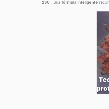
230°
. Sua
fórmula inteligente
recon