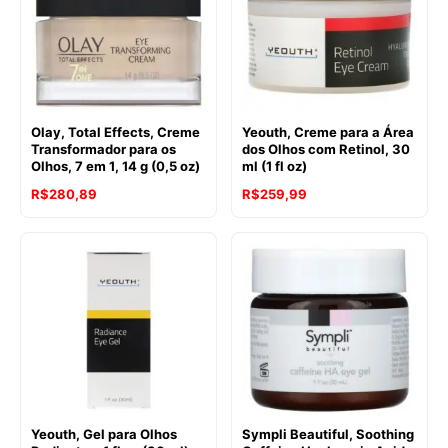
Olay, Total Effects, Creme
Yeouth, Creme para a Área
Transformador para os
dos Olhos com Retinol, 30
Olhos, 7 em 1, 14 g (0,5 oz)
ml (1 fl oz)
R$
280,89
R$
259,99
Yeouth, Gel para Olhos
Sympli Beautiful, Soothing