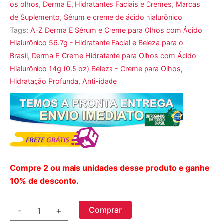
os olhos
,
Derma E
,
Hidratantes Faciais e Cremes
,
Marcas
de Suplemento
,
Sérum e creme de ácido hialurônico
Tags:
A-Z Derma E Sérum e Creme para Olhos com Ácido
Hialurônico 56.7g - Hidratante Facial e Beleza para o
Brasil
,
Derma E Creme Hidratante para Olhos com Ácido
Hialurônico 14g (0.5 oz) Beleza - Creme para Olhos,
Hidratação Profunda, Anti-idade
Compre 2 ou mais unidades desse produto e ganhe
10% de desconto.
Derma
Comprar
-
+
E,