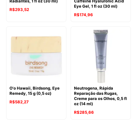
Radiantes, 1 fl oz (30 ml)
Caffeine Hyaluronic Acid
Eye Gel, 1 fl oz (30 ml)
R$
293,52
R$
174,96
O'o Hawaii, Birdsong, Eye
Neutrogena, Rápida
Remedy, 15 g (0,5 oz)
Reparação das Rugas,
Creme para os Olhos, 0,5 fl
R$
582,27
oz (14 ml)
R$
285,66