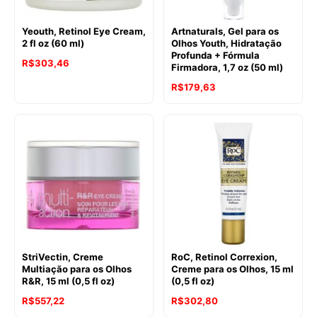
Yeouth, Retinol Eye Cream,
Artnaturals, Gel para os
2 fl oz (60 ml)
Olhos Youth, Hidratação
Profunda + Fórmula
R$
303,46
Firmadora, 1,7 oz (50 ml)
R$
179,63
StriVectin, Creme
RoC, Retinol Correxion,
Multiação para os Olhos
Creme para os Olhos, 15 ml
R&R, 15 ml (0,5 fl oz)
(0,5 fl oz)
R$
557,22
R$
302,80