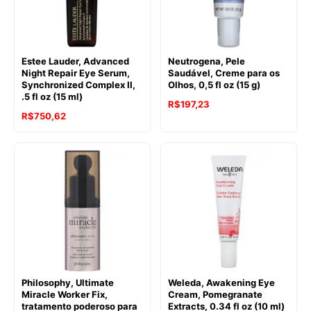
Estee Lauder, Advanced
Neutrogena, Pele
Night Repair Eye Serum,
Saudável, Creme para os
Synchronized Complex II,
Olhos, 0,5 fl oz (15 g)
.5 fl oz (15 ml)
R$
197,23
R$
750,62
Philosophy, Ultimate
Weleda, Awakening Eye
Miracle Worker Fix,
Cream, Pomegranate
tratamento poderoso para
Extracts, 0.34 fl oz (10 ml)