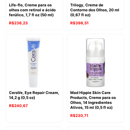
Life-flo, Creme para os
Trilogy, Creme de
olhos com retinol e ácido
Contorno dos Olhos, 20 ml
ferúlico, 1,7 fl oz (50 ml)
(0,67 fl oz)
R$
236,23
R$
396,51
CeraVe, Eye Repair Cream,
Mad Hippie Skin Care
14,2 g (0,5 oz)
Products, Creme para os
Olhos, 14 Ingredientes
R$
240,67
Ativos, 15 ml (0,5 fl oz)
R$
230,71