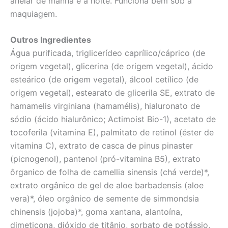
anelar de manhã e à noite. Funciona bem sob a
maquiagem.
Outros Ingredientes
Água purificada, triglicerídeo caprílico/cáprico (de
origem vegetal), glicerina (de origem vegetal), ácido
esteárico (de origem vegetal), álcool cetílico (de
origem vegetal), estearato de glicerila SE, extrato de
hamamelis virginiana (hamamélis), hialuronato de
sódio (ácido hialurônico; Actimoist Bio-1), acetato de
tocoferila (vitamina E), palmitato de retinol (éster de
vitamina C), extrato de casca de pinus pinaster
(picnogenol), pantenol (pró-vitamina B5), extrato
ôrganico de folha de camellia sinensis (chá verde)*,
extrato orgânico de gel de aloe barbadensis (aloe
vera)*, óleo orgânico de semente de simmondsia
chinensis (jojoba)*, goma xantana, alantoína,
dimeticona, dióxido de titânio, sorbato de potássio,