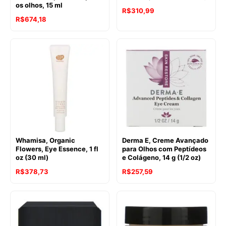
os olhos, 15 ml
R$
310,99
R$
674,18
Whamisa, Organic
Derma E, Creme Avançado
Flowers, Eye Essence, 1 fl
para Olhos com Peptídeos
oz (30 ml)
e Colágeno, 14 g (1/2 oz)
R$
378,73
R$
257,59