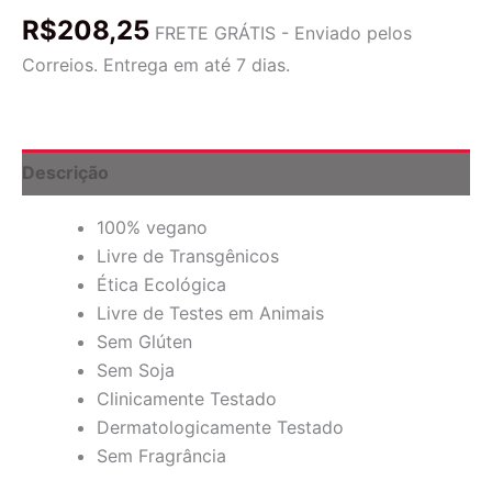
Creme
R$
208,25
Hidratante
FRETE GRÁTIS - Enviado pelos
para
Correios. Entrega em até 7 dias.
os
Olhos
com
Ácido
Hialurônico,
Descrição
14
g
100% vegano
(1/2
oz)
Livre de Transgênicos
quantidade
Ética Ecológica
Livre de Testes em Animais
Sem Glúten
Sem Soja
Clinicamente Testado
Dermatologicamente Testado
Sem Fragrância