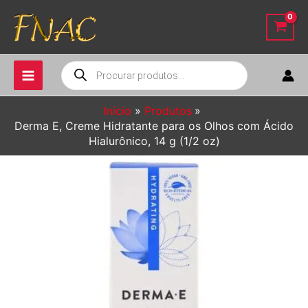
Ir
para
o
conteúdo
Pesquisar
produtos
Início
Produtos
Derma E, Creme Hidratante para os Olhos com Ácido
Hialurônico, 14 g (1/2 oz)