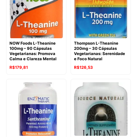
R$283,40.
R$189,00.
R$286,13.
R$219,40.
NOW Foods L-Theanine
Thompson L-Theanine
100mg – 90 Cápsulas
200mg – 30 Cápsulas
Vegetarianas: Promova
Vegetarianas: Serenidade
Calma e Clareza Mental
e Foco Natural
O
O
O
O
R$
179,81
R$
126,53
preço
preço
preço
preço
original
atual
original
atual
era:
é:
era:
é:
R$265,55.
R$179,81.
R$190,16.
R$126,53.