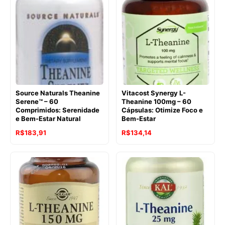
era:
é:
era:
é:
R$201,50.
R$124,53.
R$324,98.
R$284,34.
Source Naturals Theanine
Vitacost Synergy L-
Serene™ – 60
Theanine 100mg – 60
Comprimidos: Serenidade
Cápsulas: Otimize Foco e
e Bem-Estar Natural
Bem-Estar
O
O
R$
183,91
R$
134,14
preço
preço
original
atual
era:
é:
R$217,35.
R$183,91.