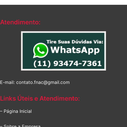
era:
é:
R$263,13.
R$177,19.
Atendimento:
E-mail: contato.fnac@gmail.com
Links Úteis e Atendimento:
– Página Inicial
– Sobre a Empresa