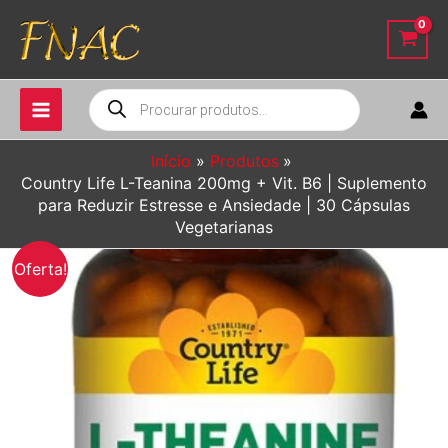
Ir
para
o
conteúdo
Pesquisar
produtos
Início
Produtos
Country Life L-Teanina 200mg + Vit. B6 | Suplemento
para Reduzir Estresse e Ansiedade | 30 Cápsulas
Vegetarianas
Oferta!