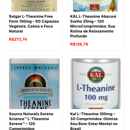
Solgar L-Theanine Free
KAL L-Theanine Abacaxi
Form 150mg – 60 Cápsulas
Sonho 25mg – 120
Vegetais: Calma e Foco
MicroComprimidos: Sua
Natural
Rotina de Relaxamento
Profundo
O
O
R$
272,74
O
O
R$
126,79
preço
preço
preço
preço
original
atual
original
atual
era:
é:
era:
é:
R$311,75.
R$272,74.
R$173,41.
R$126,79.
Source Naturals Serene
Kal L-Theanine 100mg –
Science™ L-Theanina
30 Comprimidos: Otimize
Serene™ – 120
Seu Bem-Estar Mental no
Comprimidos:
Brasil