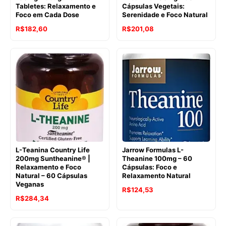
Tabletes: Relaxamento e
Cápsulas Vegetais:
Foco em Cada Dose
Serenidade e Foco Natural
O
O
O
O
R$
182,60
R$
201,08
preço
preço
preço
preço
original
atual
original
atual
era:
é:
era:
é:
R$264,50.
R$182,60.
R$240,92.
R$201,08.
L-Teanina Country Life
Jarrow Formulas L-
200mg Suntheanine® |
Theanine 100mg – 60
Relaxamento e Foco
Cápsulas: Foco e
Natural – 60 Cápsulas
Relaxamento Natural
Veganas
O
O
R$
124,53
O
O
R$
284,34
preço
preço
preço
preço
original
atual
original
atual