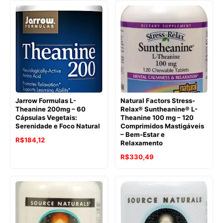
original
atual
original
atual
era:
é:
era:
é:
R$262,61.
R$251,63.
R$286,55.
R$197,77.
Jarrow Formulas L-
Natural Factors Stress-
Theanine 200mg – 60
Relax® Suntheanine® L-
Cápsulas Vegetais:
Theanine 100 mg – 120
Serenidade e Foco Natural
Comprimidos Mastigáveis
– Bem-Estar e
O
O
R$
184,12
Relaxamento
preço
preço
O
O
R$
330,49
original
atual
preço
preço
era:
é:
original
atual
R$286,13.
R$184,12.
era:
é:
R$445,83.
R$330,49.