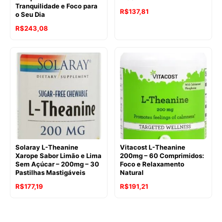
Tranquilidade e Foco para
O
O
R$
137,81
o Seu Dia
preço
preço
O
O
R$
243,08
original
atual
preço
preço
era:
é:
original
atual
R$175,61.
R$137,81.
era:
é:
R$271,69.
R$243,08.
Solaray L-Theanine
Vitacost L-Theanine
Xarope Sabor Limão e Lima
200mg – 60 Comprimidos:
Sem Açúcar – 200mg – 30
Foco e Relaxamento
Pastilhas Mastigáveis
Natural
O
O
R$
177,19
R$
191,21
preço
preço
original
atual