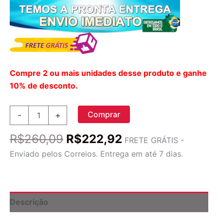
Compre 2 ou mais unidades desse produto e ganhe
10% de desconto.
Country
Comprar
-
+
Life
L-
O
O
R$
260,09
R$
222,92
Teanina
FRETE GRÁTIS -
preço
preço
200mg
Enviado pelos Correios. Entrega em até 7 dias.
+
original
atual
Vit.
era:
é:
B6
R$260,09.
R$222,92.
|
Suplemento
Descrição
para
Reduzir