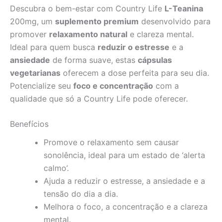
Descubra o bem-estar com Country Life
L-Teanina
Estresse
e
200mg, um
suplemento premium
desenvolvido para
Ansiedade
promover
relaxamento natural
e clareza mental.
|
Ideal para quem busca
reduzir o estresse
e a
30
Cápsulas
ansiedade
de forma suave, estas
cápsulas
Vegetarianas
vegetarianas
oferecem a dose perfeita para seu dia.
quantidade
Potencialize seu
foco e concentração
com a
qualidade que só a Country Life pode oferecer.
Benefícios
Promove o relaxamento sem causar
sonolência, ideal para um estado de ‘alerta
calmo’.
Ajuda a reduzir o estresse, a ansiedade e a
tensão do dia a dia.
Melhora o foco, a concentração e a clareza
mental.