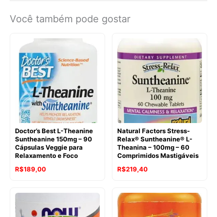
Você também pode gostar
Doctor’s Best L-Theanine
Natural Factors Stress-
Suntheanine 150mg – 90
Relax® Suntheanine® L-
Cápsulas Veggie para
Theanina – 100mg – 60
Relaxamento e Foco
Comprimidos Mastigáveis
O
O
O
O
R$
189,00
R$
219,40
preço
preço
preço
preço
original
atual
original
atual
era:
é:
era:
é: