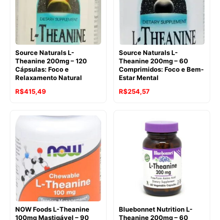
Source Naturals L-
Source Naturals L-
Theanine 200mg – 120
Theanine 200mg – 60
Cápsulas: Foco e
Comprimidos: Foco e Bem-
Relaxamento Natural
Estar Mental
O
O
O
O
R$
415,49
R$
254,57
preço
preço
preço
preço
original
atual
original
atual
era:
é:
era:
é:
R$523,69.
R$415,49.
R$311,64.
R$254,57.
NOW Foods L-Theanine
Bluebonnet Nutrition L-
100mg Mastigável – 90
Theanine 200mg – 60