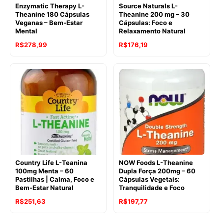
Enzymatic Therapy L-
Source Naturals L-
Theanine 180 Cápsulas
Theanine 200 mg – 30
Veganas – Bem-Estar
Cápsulas: Foco e
Mental
Relaxamento Natural
O
O
O
O
R$
278,99
R$
176,19
preço
preço
preço
preço
original
atual
original
atual
era:
é:
era:
é:
R$461,90.
R$278,99.
R$223,65.
R$176,19.
Country Life L-Teanina
NOW Foods L-Theanine
100mg Menta – 60
Dupla Força 200mg – 60
Pastilhas | Calma, Foco e
Cápsulas Vegetais:
Bem-Estar Natural
Tranquilidade e Foco
O
O
O
O
R$
251,63
R$
197,77
preço
preço
preço
preço