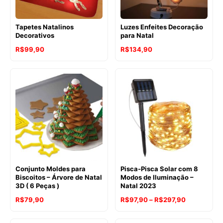
Tapetes Natalinos
Luzes Enfeites Decoração
Decorativos
para Natal
R$
99,90
R$
134,90
Conjunto Moldes para
Pisca-Pisca Solar com 8
Biscoitos – Árvore de Natal
Modos de Iluminação –
3D ( 6 Peças )
Natal 2023
Faixa
R$
79,90
R$
97,90
–
R$
297,90
de