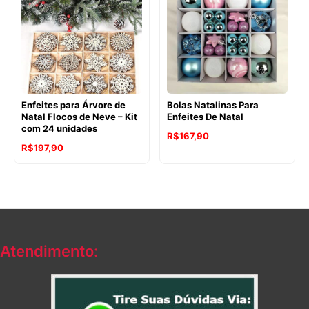
através
R$209,70
Enfeites para Árvore de
Bolas Natalinas Para
Natal Flocos de Neve – Kit
Enfeites De Natal
com 24 unidades
R$
167,90
R$
197,90
Atendimento: