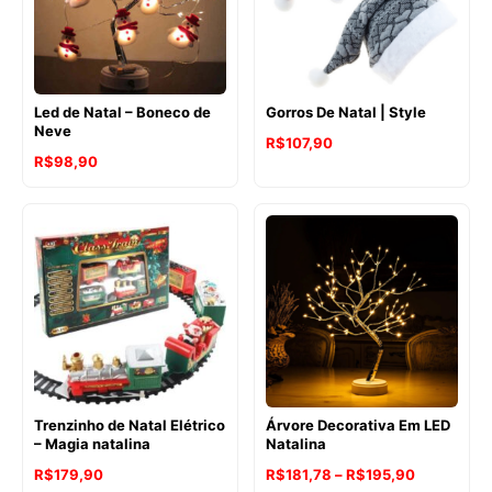
Led de Natal – Boneco de
Gorros De Natal | Style
Neve
R$
107,90
R$
98,90
Trenzinho de Natal Elétrico
Árvore Decorativa Em LED
– Magia natalina
Natalina
Faixa
R$
179,90
R$
181,78
–
R$
195,90