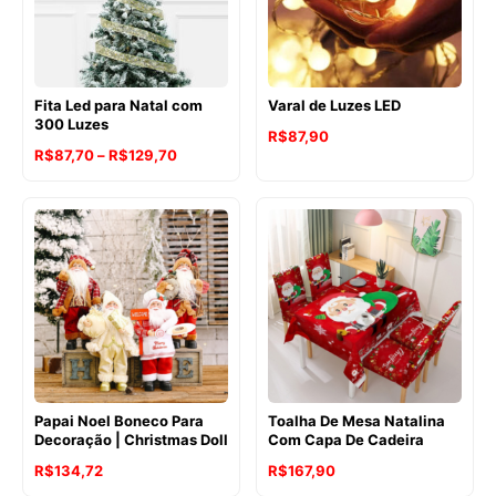
Fita Led para Natal com
Varal de Luzes LED
300 Luzes
R$
87,90
Faixa
R$
87,70
–
R$
129,70
de
preço:
R$87,70
através
R$129,70
Papai Noel Boneco Para
Toalha De Mesa Natalina
Decoração | Christmas Doll
Com Capa De Cadeira
R$
134,72
R$
167,90