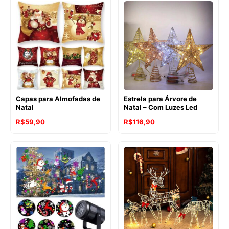
preço:
R$97,90
através
R$297,90
Capas para Almofadas de
Estrela para Árvore de
Natal
Natal – Com Luzes Led
R$
59,90
R$
116,90