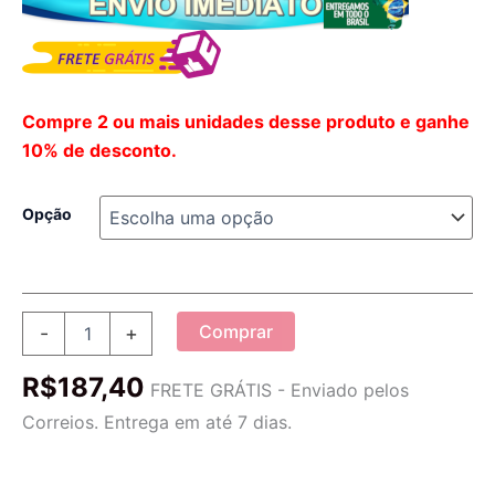
Compre 2 ou mais unidades desse produto e ganhe
10% de desconto.
Opção
Conjunto
Comprar
-
+
De
Natal
R$
187,40
Para
FRETE GRÁTIS - Enviado pelos
Banheiros
Correios. Entrega em até 7 dias.
|
Quality
Set