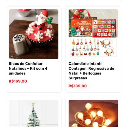
de
preço:
R$181,78
através
R$195,90
Bicos de Confeitar
Calendário Infantil
Natalinos – Kit com 4
Contagem Regressiva de
unidades
Natal + Berloques
Surpresas
R$
169,90
R$
139,90