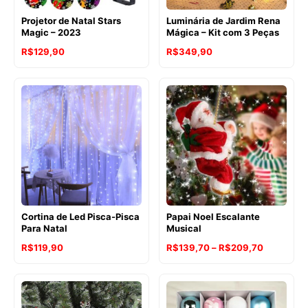
Projetor de Natal Stars
Luminária de Jardim Rena
Magic – 2023
Mágica – Kit com 3 Peças
R$
129,90
R$
349,90
Cortina de Led Pisca-Pisca
Papai Noel Escalante
Para Natal
Musical
Faixa
R$
119,90
R$
139,70
–
R$
209,70
de
preço:
R$139,70