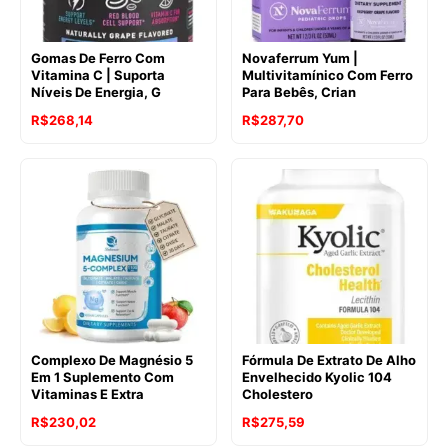
Gomas De Ferro Com
Novaferrum Yum |
Vitamina C | Suporta
Multivitamínico Com Ferro
Níveis De Energia, G
Para Bebês, Crian
R$
268,14
R$
287,70
Complexo De Magnésio 5
Fórmula De Extrato De Alho
Em 1 Suplemento Com
Envelhecido Kyolic 104
Vitaminas E Extra
Cholestero
R$
230,02
R$
275,59