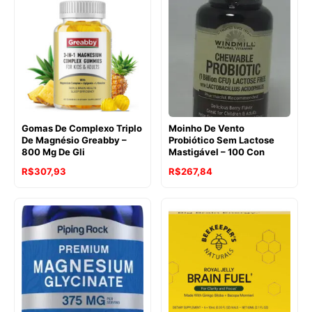
Gomas De Complexo Triplo
Moinho De Vento
De Magnésio Greabby –
Probiótico Sem Lactose
800 Mg De Gli
Mastigável – 100 Con
R$
307,93
R$
267,84