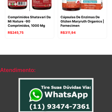
Comprimidos Shatavari Da
Cápsulas De Enzimas De
Mi Nature -90
Glúten Maryruth Organics |
Comprimidos, 1000 Mg
Fornecimen
R$
245,75
R$
311,94
Atendimento: