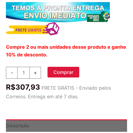
Compre 2 ou mais unidades desse produto e ganhe
10% de desconto.
Comprimidos
Comprar
-
+
De
Creatina
R$
307,93
Trifásicos
FRETE GRÁTIS - Enviado pelos
5g
Correios. Entrega em até 7 dias.
-
Ganhador
De
Massa
M
Descrição
quantidade