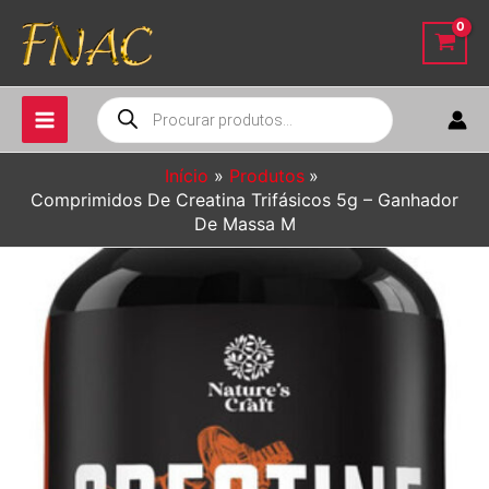
Ir
para
o
conteúdo
Pesquisar
produtos
Início
Produtos
Comprimidos De Creatina Trifásicos 5g – Ganhador
De Massa M