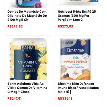
Gomas De Magnésio Com
Nutricost 5-htp Em Pó 25
Glicinato De Magnésio De
Gramas (300 Mg Por
2100 Mg E Cit
Porção) – Sem G
R$
273,82
R$
273,82
Sohm Adiciona Vida Às
Biostime Kids Defenses
Vidas Gomas De Vitamina
Imune Bites Frutas (idades
C Mcg + Zinco
Mais 4) |
R$
247,51
R$
335,18