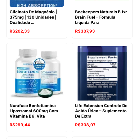
Glicinato De Magnésio |
Beekeepers Naturals B.lxr
375mg | 130 Unidades |
Brain Fuel – Fórmula
Qualidade …
Líquida Para
R$
202,33
R$
307,93
Nurafuse Benfotiamina
Life Extension Controle De
Lipossomal 600mg Com
Ácido Úrico – Suplemento
Vitamina B6, Vita
De Extra
R$
299,44
R$
308,07