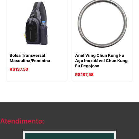
Bolsa Transversal
Anel Wing Chun Kung Fu
Masculina/Feminina
Aço Inoxidável Chun Kung
Fu Pegajoso
R$
137,50
R$
187,58
Atendimento: