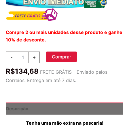
Compre 2 ou mais unidades desse produto e ganhe
10% de desconto.
Cinto
Comprar
-
+
de
Pesca
R$
134,68
com
FRETE GRÁTIS - Enviado pelos
Suporte
Correios. Entrega em até 7 dias.
para
Vara
quantidade
Descrição
Tenha uma mão extra na pescaria!