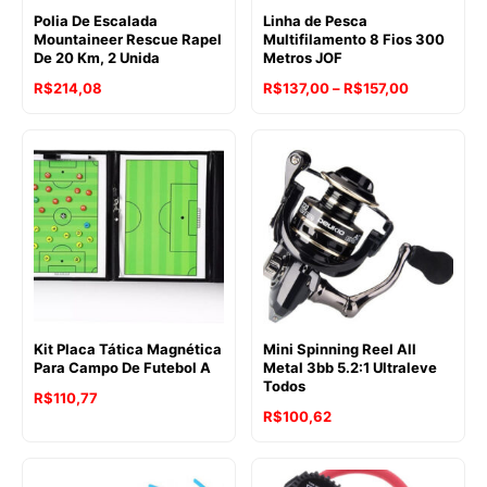
Polia De Escalada
Linha de Pesca
Mountaineer Rescue Rapel
Multifilamento 8 Fios 300
De 20 Km, 2 Unida
Metros JOF
Faixa
R$
214,08
R$
137,00
–
R$
157,00
de
preço:
R$137,00
através
R$157,00
Kit Placa Tática Magnética
Mini Spinning Reel All
Para Campo De Futebol A
Metal 3bb 5.2:1 Ultraleve
Todos
R$
110,77
R$
100,62