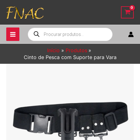
Ir
para
o
conteúdo
Pesquisar
produtos
Início
Produtos
Cinto de Pesca com Suporte para Vara