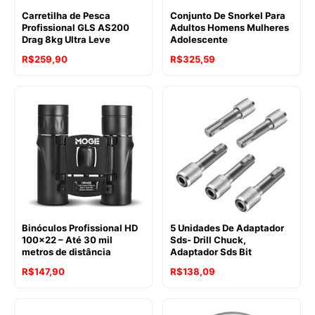
Carretilha de Pesca
Conjunto De Snorkel Para
Profissional GLS AS200
Adultos Homens Mulheres
Drag 8kg Ultra Leve
Adolescente
R$
259,90
R$
325,59
Binóculos Profissional HD
5 Unidades De Adaptador
100×22 – Até 30 mil
Sds- Drill Chuck,
metros de distância
Adaptador Sds Bit
R$
147,90
R$
138,09