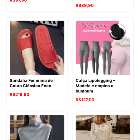
R$
97,90
R$
89,90
Sandália Feminina de
Calça Lipolegging –
Couro Clássica Fnac
Modela e empina o
bumbum
R$
219,90
R$
127,00