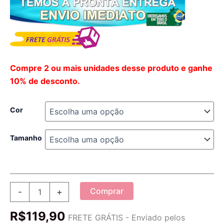
Compre 2 ou mais unidades desse produto e ganhe
10% de desconto.
Cor
Tamanho
Chapéu
Comprar
-
+
Panamá
Feminino
R$
119,90
de
FRETE GRÁTIS - Enviado pelos