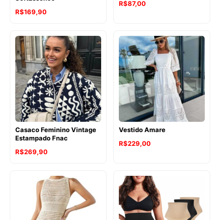
R$
87,00
R$
169,90
Casaco Feminino Vintage
Vestido Amare
Estampado Fnac
R$
229,00
R$
269,90