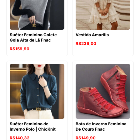
Suéter Feminino Colete
Vestido Amarilis
Gola Alta de Lã Fnac
R$
239,00
R$
159,90
Suéter Feminino de
Bota de Inverno Feminina
Inverno Polo | ChicKnit
De Couro Fnac
R$
140,32
R$
149,90