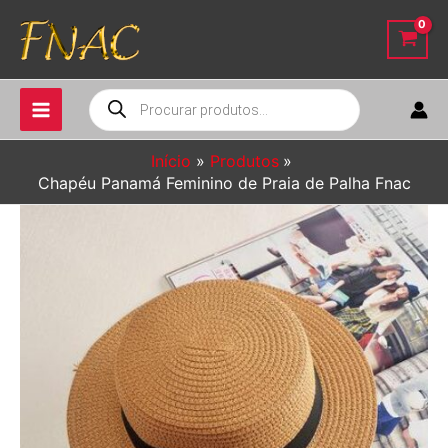
Ir
para
o
conteúdo
Pesquisar
produtos
Início
Produtos
Chapéu Panamá Feminino de Praia de Palha Fnac