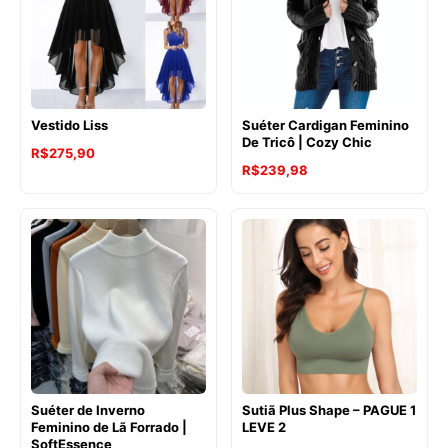
Vestido Liss
Suéter Cardigan Feminino
De Tricô | Cozy Chic
R$
275,90
R$
239,98
Suéter de Inverno
Sutiã Plus Shape – PAGUE 1
Feminino de Lã Forrado |
LEVE 2
SoftEssence