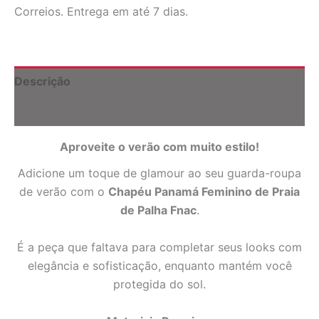
Praia
Correios. Entrega em até 7 dias.
de
Palha
Fnac
quantidade
Descrição
Informação adicional
Aproveite o verão com muito estilo!
Adicione um toque de glamour ao seu guarda-roupa
de verão com o
Chapéu Panamá Feminino de Praia
de Palha Fnac
.
É a peça que faltava para completar seus looks com
elegância e sofisticação, enquanto mantém você
protegida do sol.