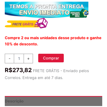
Compre 2 ou mais unidades desse produto e ganhe
10% de desconto.
Cardo
Comprar
-
+
Leiteiro
Orgânico
R$
273,82
Surebounty,
FRETE GRÁTIS - Enviado pelos
Equivalente
Correios. Entrega em até 7 dias.
A
9.000
Mg,
quantidade
Descrição