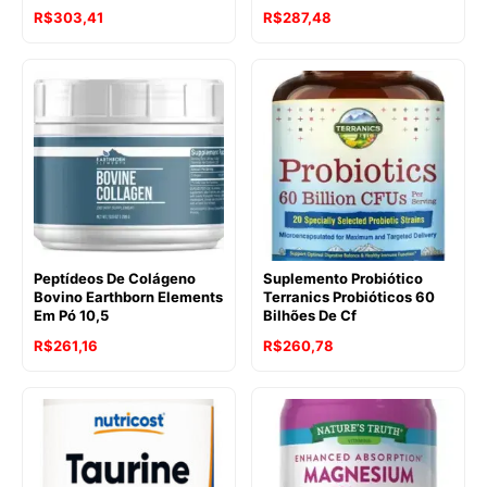
R$
303,41
R$
287,48
Peptídeos De Colágeno
Suplemento Probiótico
Bovino Earthborn Elements
Terranics Probióticos 60
Em Pó 10,5
Bilhões De Cf
R$
261,16
R$
260,78