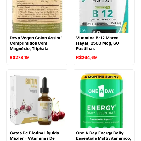
Deva Vegan Colon Assist '
Vitamina B-12 Marca
Comprimidos Com
Hayat, 2500 Mcg, 60
Magnésio, Triphala
Pastilhas
R$
278,19
R$
264,69
Gotas De Biotina Líquida
One A Day Energy Daily
Maxler – Vitaminas De
Essentials Multivitamínico,