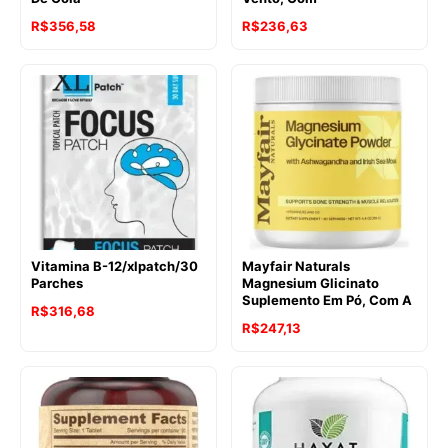
R$
356,58
R$
236,63
Vitamina B-12/xlpatch/30
Mayfair Naturals
Parches
Magnesium Glicinato
Suplemento Em Pó, Com A
R$
316,68
R$
247,13