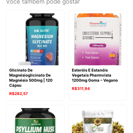
Você também pode gostar
Glicinato De
Esteróis E Estanóis
Magnésioglicinato De
Vegetais Pharmvista
Magnésio 500mg | 120
1200mg Goma – Vegano
Cápsu
R$
311,94
R$
282,57