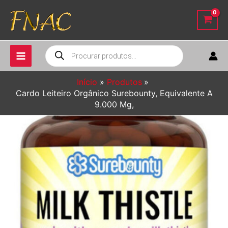
Ir
para
o
conteúdo
Pesquisar
produtos
Início
Produtos
Cardo Leiteiro Orgânico Surebounty, Equivalente A
9.000 Mg,