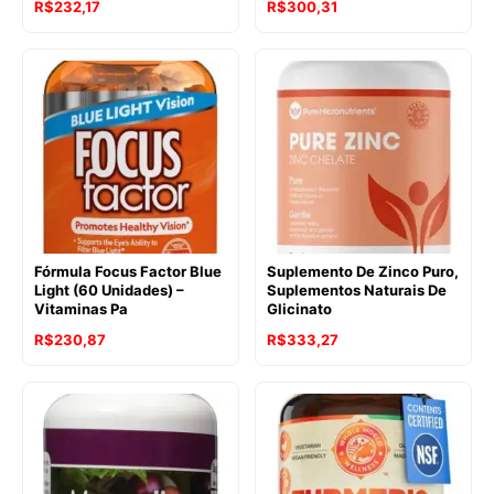
R$
232,17
R$
300,31
Fórmula Focus Factor Blue
Suplemento De Zinco Puro,
Light (60 Unidades) –
Suplementos Naturais De
Vitaminas Pa
Glicinato
R$
230,87
R$
333,27