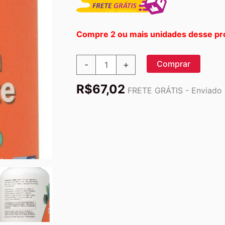
Compre 2 ou mais unidades desse pr
Carbonato
Comprar
-
+
De
Cálcio
R$
67,02
Em
FRETE GRÁTIS - Enviado p
Pó
340g
Now
Foods
Calcium
Carbonate
quantidade