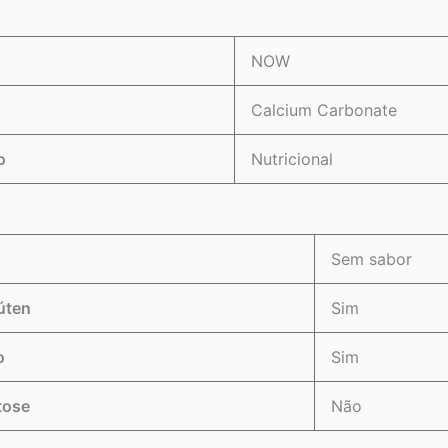
NOW
Calcium Carbonate
o
Nutricional
Sem sabor
lúten
Sim
o
Sim
tose
Não