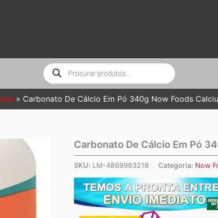
Pesquisar
produtos
utos
Carbonato De Cálcio Em Pó 340g Now Foods Calci
Carbonato De Cálcio Em Pó 3
SKU:
LM-4869983218
Categoria:
Now F