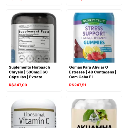
Suplemento Horbäach
Gomas Para Aliviar O
Chrysin | 500mg | 60
Estresse | 48 Contagens |
Cápsulas | Extrato
Com Gaba E L
R$
347,00
R$
247,51