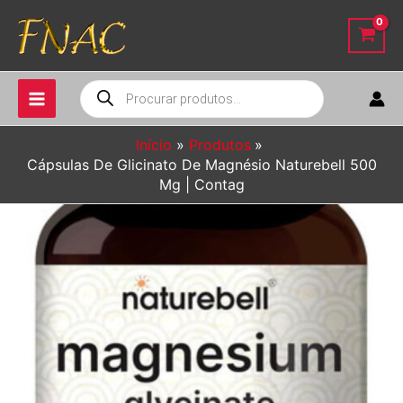
Ir
para
o
conteúdo
Pesquisar
produtos
Início
Produtos
Cápsulas De Glicinato De Magnésio Naturebell 500
Mg | Contag