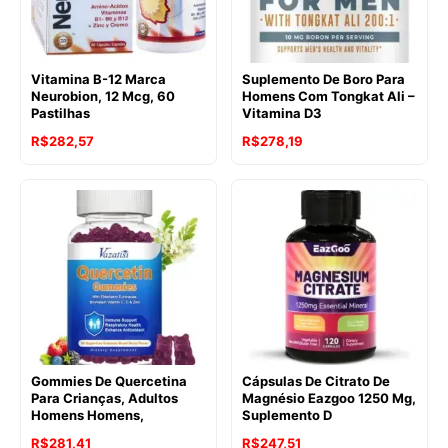
Vitamina B-12 Marca
Suplemento De Boro Para
Neurobion, 12 Mcg, 60
Homens Com Tongkat Ali –
Pastilhas
Vitamina D3
R$
282,57
R$
278,19
Gommies De Quercetina
Cápsulas De Citrato De
Para Crianças, Adultos
Magnésio Eazgoo 1250 Mg,
Homens Homens,
Suplemento D
R$
281,41
R$
247,51