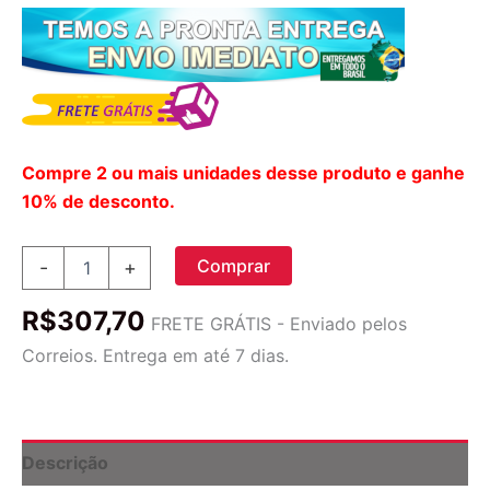
Compre 2 ou mais unidades desse produto e ganhe
10% de desconto.
Cápsulas
Comprar
-
+
De
Glicinato
R$
307,70
De
FRETE GRÁTIS - Enviado pelos
Magnésio
Correios. Entrega em até 7 dias.
Naturebell
500
Mg
|
Contag
Descrição
quantidade