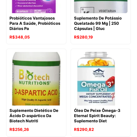
Probióticos Vantajosos
Suplemento De Potássio
Para A Saúde, Probióticos
Quelatado 99 Mg | 250
Diários Pa
Cápsulas | Gluc
R$
348,05
R$
280,19
Suplemento Dietético De
Óleo De Peixe Ômega-3
Ácido D-aspártico Da
Eternal Spirit Beauty:
Biotech Nutriti
Suplemento Diet
R$
256,26
R$
290,82