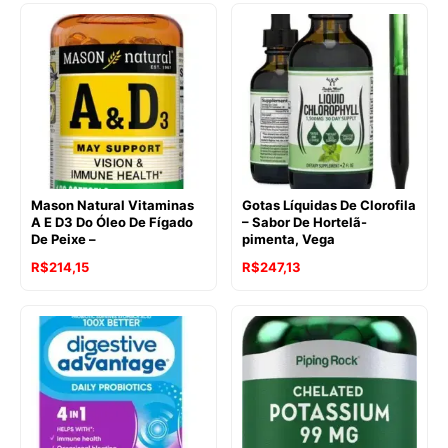
Mason Natural Vitaminas
Gotas Líquidas De Clorofila
A E D3 Do Óleo De Fígado
– Sabor De Hortelã-
De Peixe –
pimenta, Vega
R$
214,15
R$
247,13