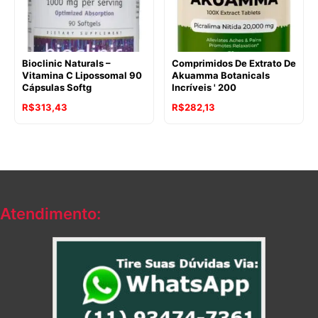
Bioclinic Naturals –
Comprimidos De Extrato De
Vitamina C Lipossomal 90
Akuamma Botanicals
Cápsulas Softg
Incríveis ' 200
R$
313,43
R$
282,13
Atendimento: