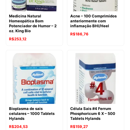
Medicina Natural
Acne – 100 Comprimidos
Homeopática Bom
anteriormente com
Potenciador de Humor – 2
inflamação BHI/Heel
oz. King Bio
R$
186,76
R$
253,12
Bioplasma de sais
Célula Sais #4 Ferrum
celulares – 1000 Tablets
Phosphoricum 6 X – 500
Hylands
Tablets Hylands
O
O
R$
204,53
R$
159,27