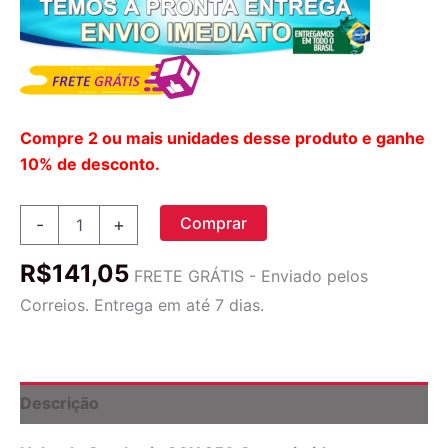
Compre 2 ou mais unidades desse produto e ganhe
10% de desconto.
Cantharis
Comprar
-
+
30
X
R$
141,05
-
FRETE GRÁTIS - Enviado pelos
250
Correios. Entrega em até 7 dias.
Tablets
Hylands
quantidade
Descrição