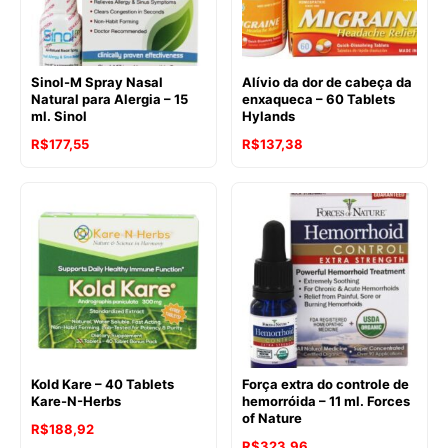
Sinol-M Spray Nasal
Alívio da dor de cabeça da
Natural para Alergia – 15
enxaqueca – 60 Tablets
ml. Sinol
Hylands
R$
177,55
R$
137,38
Kold Kare – 40 Tablets
Força extra do controle de
Kare-N-Herbs
hemorróida – 11 ml. Forces
of Nature
R$
188,92
R$
323,96