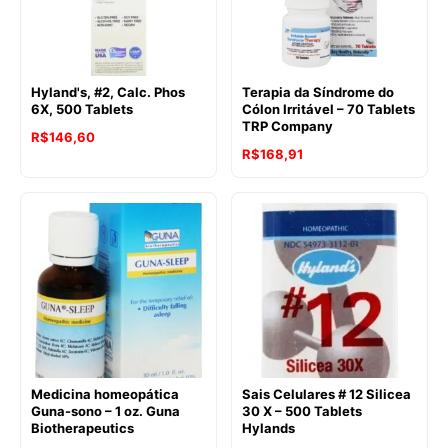
Hyland's, #2, Calc. Phos
Terapia da Síndrome do
6X, 500 Tablets
Cólon Irritável – 70 Tablets
TRP Company
R$
146,60
R$
168,91
Medicina homeopática
Sais Celulares # 12 Silicea
Guna-sono – 1 oz. Guna
30 X – 500 Tablets
Biotherapeutics
Hylands