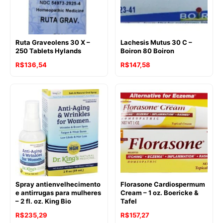
Ruta Graveolens 30 X –
Lachesis Mutus 30 C –
250 Tablets Hylands
Boiron 80 Boiron
R$
136,54
R$
147,58
Spray antienvelhecimento
Florasone Cardiospermum
e antirrugas para mulheres
Cream – 1 oz. Boericke &
– 2 fl. oz. King Bio
Tafel
R$
235,29
R$
157,27