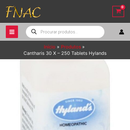
Ir
para
o
conteúdo
Pesquisar
produtos
Início
Produtos
Cantharis 30 X – 250 Tablets Hylands