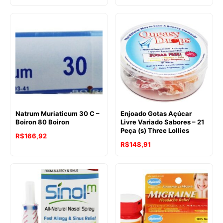
preço
preço
original
atual
era:
é:
R$189,19.
R$159,27.
Natrum Muriaticum 30 C –
Enjoado Gotas Açúcar
Boiron 80 Boiron
Livre Variado Sabores – 21
Peça (s) Three Lollies
R$
166,92
R$
148,91