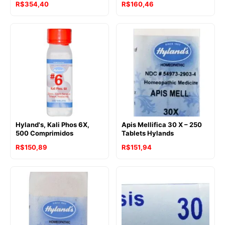
O
O
R$
354,40
R$
160,46
preço
preço
original
atual
era:
é:
R$189,19.
R$160,46.
Hyland's, Kali Phos 6X,
Apis Mellifica 30 X – 250
500 Comprimidos
Tablets Hylands
R$
150,89
R$
151,94