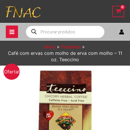
Ir
para
o
conteúdo
Pesquisar
produtos
Início
Produtos
Café com ervas com molho de erva com molho – 11
oz. Teeccino
Oferta!