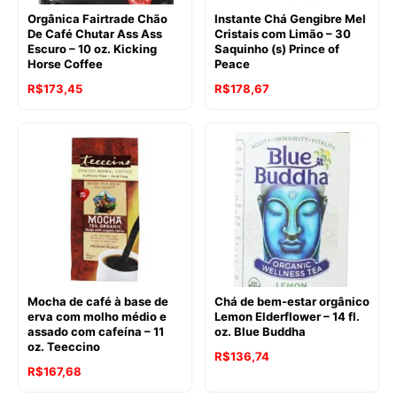
Orgânica Fairtrade Chão
Instante Chá Gengibre Mel
De Café Chutar Ass Ass
Cristais com Limão – 30
Escuro – 10 oz. Kicking
Saquinho (s) Prince of
Horse Coffee
Peace
O
O
R$
173,45
R$
178,67
preço
preço
original
atual
era:
é:
R$204,02.
R$173,45.
Mocha de café à base de
Chá de bem-estar orgânico
erva com molho médio e
Lemon Elderflower – 14 fl.
assado com cafeína – 11
oz. Blue Buddha
oz. Teeccino
R$
136,74
O
O
R$
167,68
preço
preço