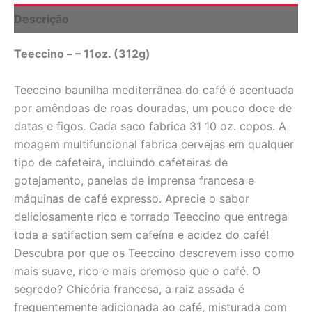
R$195,51.
R$167,19.
-
Descrição
11
oz.
Teeccino – – 11oz. (312g)
Teeccino
quantidade
Teeccino baunilha mediterrânea do café é acentuada
por amêndoas de roas douradas, um pouco doce de
datas e figos. Cada saco fabrica 31 10 oz. copos. A
moagem multifuncional fabrica cervejas em qualquer
tipo de cafeteira, incluindo cafeteiras de
gotejamento, panelas de imprensa francesa e
máquinas de café expresso. Aprecie o sabor
deliciosamente rico e torrado Teeccino que entrega
toda a satifaction sem cafeína e acidez do café!
Descubra por que os Teeccino descrevem isso como
mais suave, rico e mais cremoso que o café. O
segredo? Chicória francesa, a raiz assada é
frequentemente adicionada ao café, misturada com