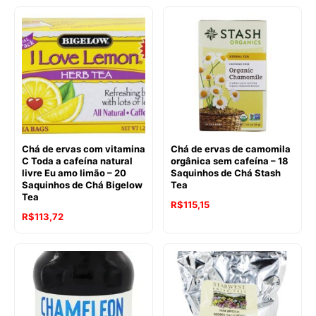
original
atual
era:
é:
R$195,51.
R$167,68.
Chá de ervas com vitamina
Chá de ervas de camomila
C Toda a cafeína natural
orgânica sem cafeína – 18
livre Eu amo limão – 20
Saquinhos de Chá Stash
Saquinhos de Chá Bigelow
Tea
Tea
R$
115,15
R$
113,72