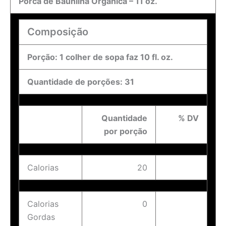
Porca de Baunilha Orgânica – 11 oz.
Composição
Porção: 1 colher de sopa faz 10 fl. oz.
Quantidade de porções: 31
Quantidade
% DV
por porção
Calorias
20
Calorias
0
Gordas