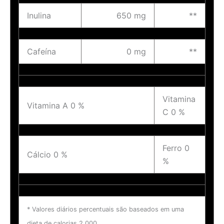
Inulina
650 mg
**
Cafeína
0 mg
**
Vitamina
Vitamina A 0 %
C 0 %
Ferro 0
Cálcio 0 %
%
* Valores diários percentuais são baseados em uma
dieta de calorias 2,000 .