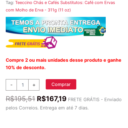
Tag:
Teeccino Chás e Cafés Substitutos: Café com Ervas
com Molho de Erva - 311g (11 oz)
Compre 2 ou mais unidades desse produto e ganhe
10% de desconto.
Café
Comprar
-
+
com
ervas
O
O
R$
195,51
R$
167,19
com
FRETE GRÁTIS - Enviado
preço
preço
molho
pelos Correios. Entrega em até 7 dias.
de
original
atual
erva
era:
é:
com
molho