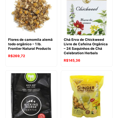
R$143,75.
R$127,67.
Flores de camomila alemã
Chá Erva de Chickweed
todo orgânico – 1 lb.
Livre de Cafeína Orgânica
Frontier Natural Products
– 24 Saquinhos de Chá
Celebration Herbals
R$
269,72
R$
145,36