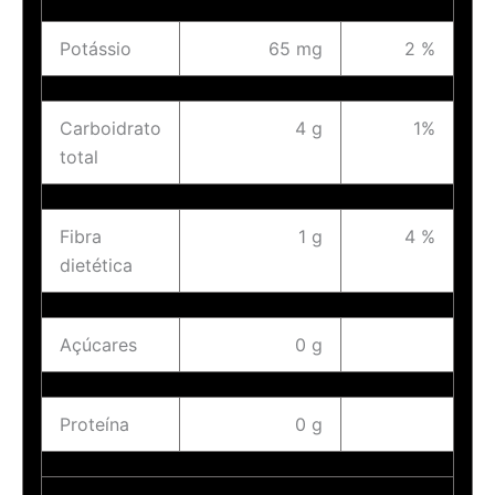
Potássio
65 mg
2 %
Carboidrato
4 g
1%
total
Fibra
1 g
4 %
dietética
Açúcares
0 g
Proteína
0 g