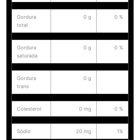
Gordura
0 g
0 %
total
Gordura
0 g
0 %
saturada
Gordura
0 g
trans
Colesterol
0 mg
0 %
Sódio
20 mg
1%