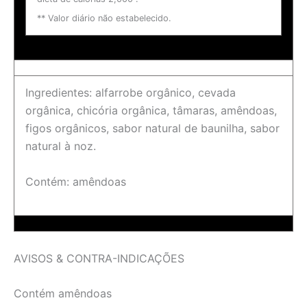
** Valor diário não estabelecido.
Ingredientes: alfarrobe orgânico, cevada
orgânica, chicória orgânica, tâmaras, amêndoas,
figos orgânicos, sabor natural de baunilha, sabor
natural à noz.
Contém: amêndoas
AVISOS & CONTRA-INDICAÇÕES
Contém amêndoas