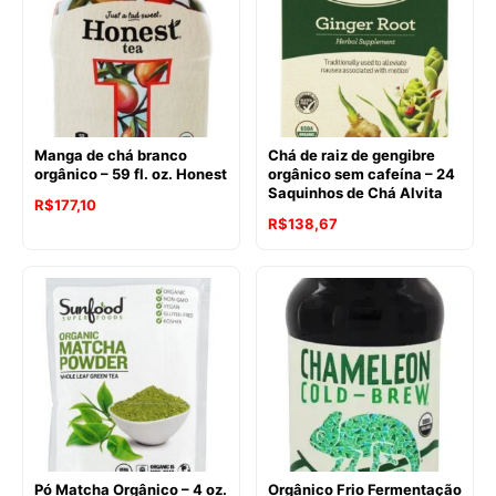
Manga de chá branco
Chá de raiz de gengibre
orgânico – 59 fl. oz. Honest
orgânico sem cafeína – 24
Saquinhos de Chá Alvita
R$
177,10
R$
138,67
Pó Matcha Orgânico – 4 oz.
Orgânico Frio Fermentação