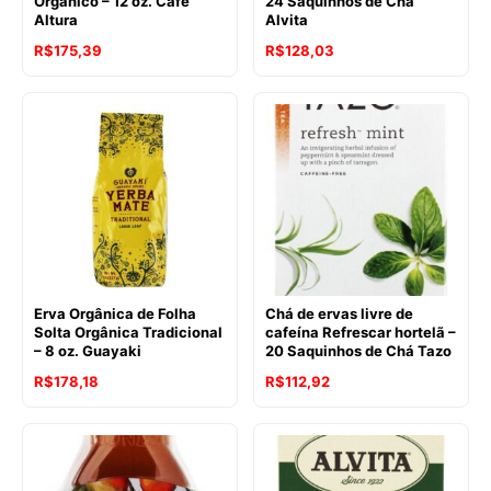
Orgânico – 12 oz. Cafe
24 Saquinhos de Chá
Altura
Alvita
O
O
R$
175,39
R$
128,03
preço
preço
original
atual
era:
é:
R$200,66.
R$175,39.
Erva Orgânica de Folha
Chá de ervas livre de
Solta Orgânica Tradicional
cafeína Refrescar hortelã –
– 8 oz. Guayaki
20 Saquinhos de Chá Tazo
R$
178,18
R$
112,92