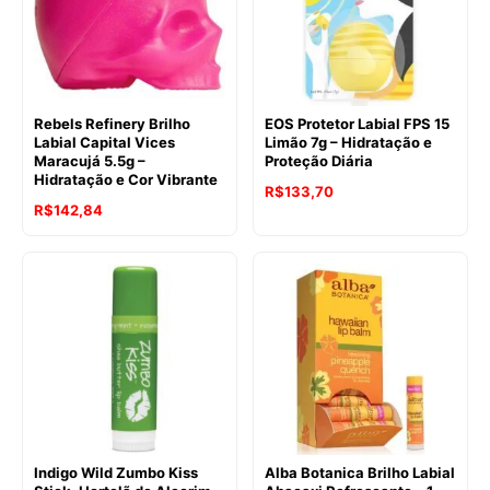
Rebels Refinery Brilho
EOS Protetor Labial FPS 15
Labial Capital Vices
Limão 7g – Hidratação e
Maracujá 5.5g –
Proteção Diária
Hidratação e Cor Vibrante
R$
133,70
R$
142,84
Indigo Wild Zumbo Kiss
Alba Botanica Brilho Labial