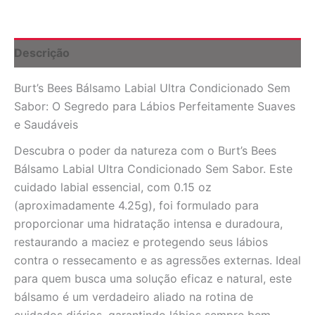
Sem
Sabor
0.15
oz
Descrição
(4.25g)
-
Burt’s Bees Bálsamo Labial Ultra Condicionado Sem
Hidratação
Profunda
Sabor: O Segredo para Lábios Perfeitamente Suaves
quantidade
e Saudáveis
Descubra o poder da natureza com o Burt’s Bees
Bálsamo Labial Ultra Condicionado Sem Sabor. Este
cuidado labial essencial, com 0.15 oz
(aproximadamente 4.25g), foi formulado para
proporcionar uma hidratação intensa e duradoura,
restaurando a maciez e protegendo seus lábios
contra o ressecamento e as agressões externas. Ideal
para quem busca uma solução eficaz e natural, este
bálsamo é um verdadeiro aliado na rotina de
cuidados diários, garantindo lábios sempre bem