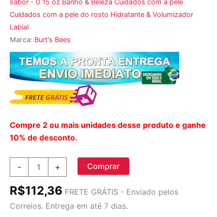
sabor - 0 15 oz Banho & Beleza Cuidados com a pele
Cuidados com a pele do rosto Hidratante & Volumizador
Labial
Marca:
Burt's Bees
Compre 2 ou mais unidades desse produto e ganhe
10% de desconto.
Burt's
Comprar
-
+
Bees
Bálsamo
R$
112,36
Labial
FRETE GRÁTIS - Enviado pelos
Ultra
Correios. Entrega em até 7 dias.
Condicionado