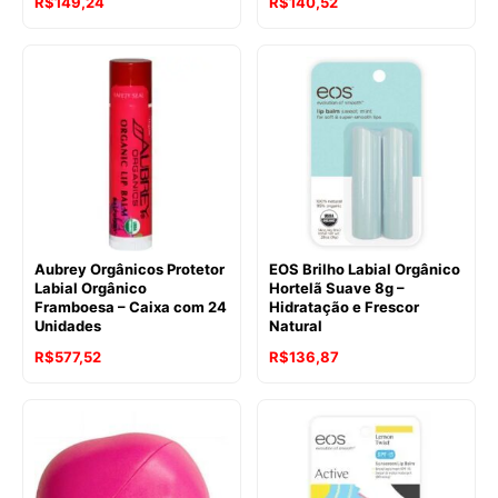
R$
149,24
R$
140,52
Aubrey Orgânicos Protetor
EOS Brilho Labial Orgânico
Labial Orgânico
Hortelã Suave 8g –
Framboesa – Caixa com 24
Hidratação e Frescor
Unidades
Natural
R$
577,52
R$
136,87