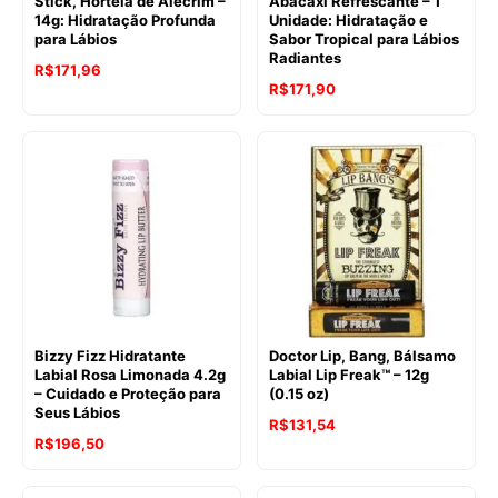
Stick, Hortelã de Alecrim –
Abacaxi Refrescante – 1
14g: Hidratação Profunda
Unidade: Hidratação e
para Lábios
Sabor Tropical para Lábios
Radiantes
R$
171,96
R$
171,90
Bizzy Fizz Hidratante
Doctor Lip, Bang, Bálsamo
Labial Rosa Limonada 4.2g
Labial Lip Freak™ – 12g
– Cuidado e Proteção para
(0.15 oz)
Seus Lábios
R$
131,54
R$
196,50