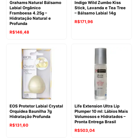
Grahams Natural Bálsamo
Indigo Wild Zumbo Kiss
Labial Orgânico
Stick, Lavanda e Tea Tree
Framboesa 4.25g –
– Bálsamo Labial 14g
Hidratação Natural e
R$
171,96
Profunda
R$
146,48
EOS Protetor Labial Crystal
Life Extension Ultra Lip
Orquídea Baunilha 7g
Plumper 10 ml: Lábios Mais
Hidratação Profunda
Volumosos e Hidratados –
Pronta Entrega Brasil
R$
131,60
R$
503,04