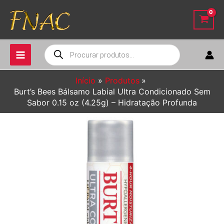
Ir
para
o
conteúdo
Pesquisar
produtos
Início
Produtos
Burt’s Bees Bálsamo Labial Ultra Condicionado Sem
Sabor 0.15 oz (4.25g) – Hidratação Profunda