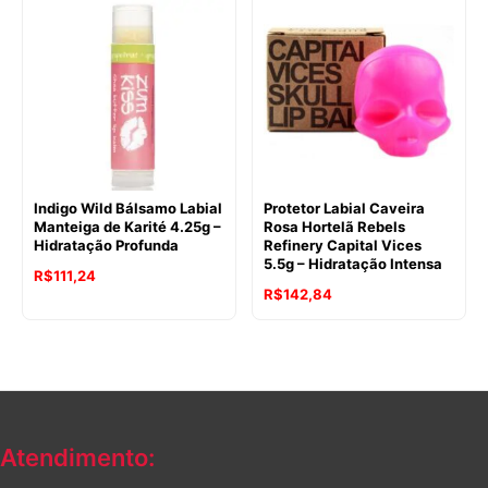
Indigo Wild Bálsamo Labial
Protetor Labial Caveira
Manteiga de Karité 4.25g –
Rosa Hortelã Rebels
Hidratação Profunda
Refinery Capital Vices
5.5g – Hidratação Intensa
R$
111,24
R$
142,84
Atendimento: