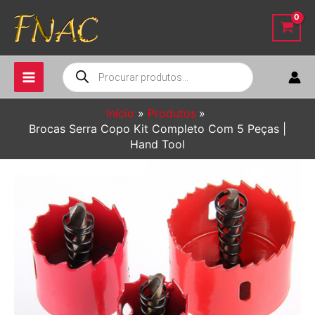
Ir
para
o
conteúdo
Pesquisar
produtos
Início
Produtos
Brocas Serra Copo Kit Completo Com 5 Peças |
Hand Tool