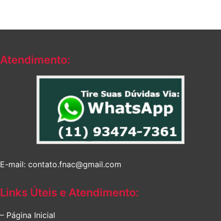
preço:
R$85,90
através
R$155,90
Atendimento:
E-mail: contato.fnac@gmail.com
Links Úteis e Atendimento:
– Página Inicial