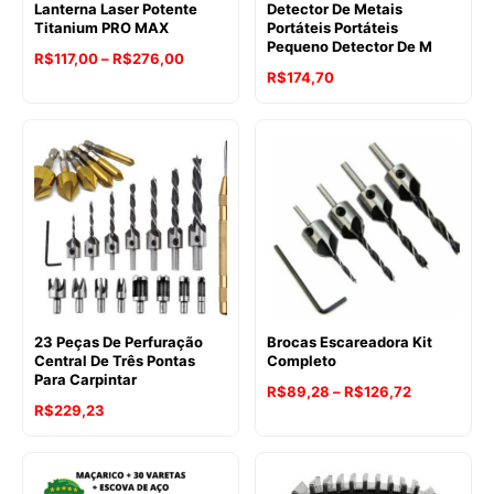
Lanterna Laser Potente
Detector De Metais
Titanium PRO MAX
Portáteis Portáteis
Pequeno Detector De M
Faixa
R$
117,00
–
R$
276,00
R$
174,70
de
preço:
R$117,00
através
R$276,00
23 Peças De Perfuração
Brocas Escareadora Kit
Central De Três Pontas
Completo
Para Carpintar
Faixa
R$
89,28
–
R$
126,72
R$
229,23
de
preço:
R$89,28