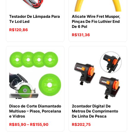
Testador De Lâmpada Para
Alicate Wire Fret Muspor,
Tv Lcd Led
Pinças De Fio Luthier End
De 6 Pol
R$
120,86
R$
131,36
Disco de Corte Diamantado
2contador Digital De
Multiuso – Pisos, Porcelana
Metros De Comprimento
e Vidros
De Linha De Pesca
Faixa
R$
85,90
–
R$
155,90
R$
202,75
de