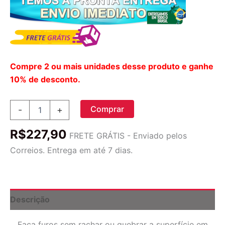
Compre 2 ou mais unidades desse produto e ganhe
10% de desconto.
Brocas
Comprar
-
+
Serra
Copo
R$
227,90
Kit
FRETE GRÁTIS - Enviado pelos
Completo
Correios. Entrega em até 7 dias.
Com
5
Peças
|
Hand
Descrição
Tool
quantidade
Faça furos sem rachar ou quebrar a superfície em