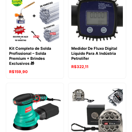
através
R$126,72
Kit Completo de Solda
Medidor De Fluxo Digital
Profissional – Solda
Líquido Para A Indústria
Premium + Brindes
Petrolífer
Exclusivos 🎁
R$
322,11
R$
159,90