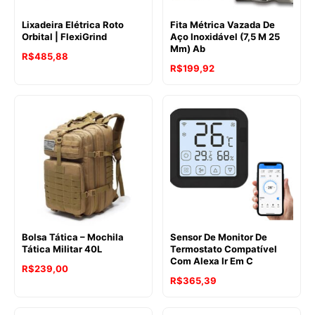
Lixadeira Elétrica Roto
Fita Métrica Vazada De
Orbital | FlexiGrind
Aço Inoxidável (7,5 M 25
Mm) Ab
R$
485,88
R$
199,92
Bolsa Tática – Mochila
Sensor De Monitor De
Tática Militar 40L
Termostato Compatível
Com Alexa Ir Em C
R$
239,00
R$
365,39