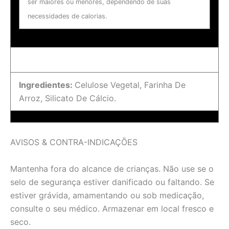
ser maiores ou menores, dependendo de suas
necessidades de calorias.
Ingredientes:
Celulose Vegetal, Farinha De
Arroz, Silicato De Cálcio.
AVISOS & CONTRA-INDICAÇÕES
Mantenha fora do alcance de crianças. Não use se o
selo de segurança estiver danificado ou faltando. Se
estiver grávida, amamentando ou sob medicação,
consulte o seu médico. Armazenar em local fresco e
seco.