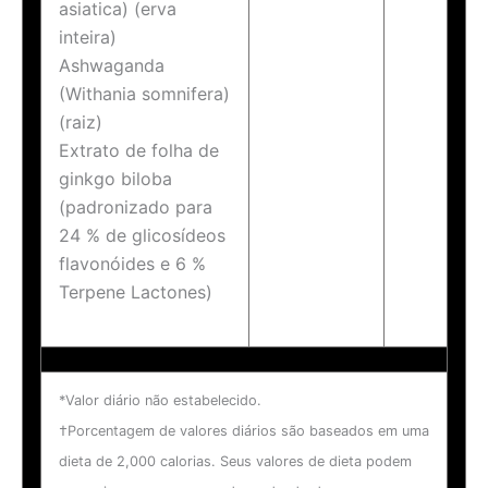
asiatica) (erva
inteira)
Ashwaganda
(Withania somnifera)
(raiz)
Extrato de folha de
ginkgo biloba
(padronizado para
24 % de glicosídeos
flavonóides e 6 %
Terpene Lactones)
*Valor diário não estabelecido.
†Porcentagem de valores diários são baseados em uma
dieta de 2,000 calorias. Seus valores de dieta podem