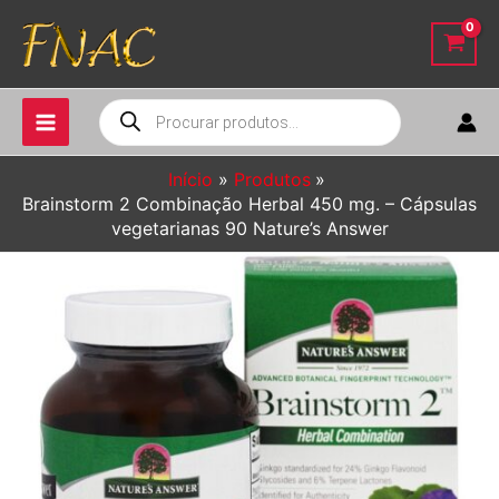
Ir
para
o
conteúdo
Pesquisar
produtos
Início
Produtos
Brainstorm 2 Combinação Herbal 450 mg. – Cápsulas
vegetarianas 90 Nature’s Answer