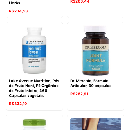
R$
263,44
Herbs
R$
204,53
Lake Avenue Nutrition, Pós
Dr. Mercola, Fórmula
de Fruto Noni, Pó Orgânico
Articular, 30 cápsulas
de Fruto Inteiro, 360
R$
282,91
Cápsulas vegetais
R$
332,19