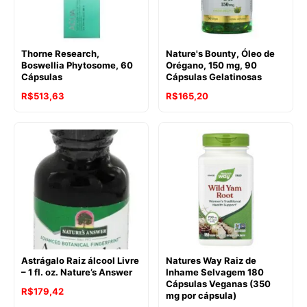
Thorne Research,
Nature's Bounty, Óleo de
Boswellia Phytosome, 60
Orégano, 150 mg, 90
Cápsulas
Cápsulas Gelatinosas
R$
513,63
R$
165,20
Astrágalo Raiz álcool Livre
Natures Way Raiz de
– 1 fl. oz. Nature’s Answer
Inhame Selvagem 180
Cápsulas Veganas (350
R$
179,42
mg por cápsula)