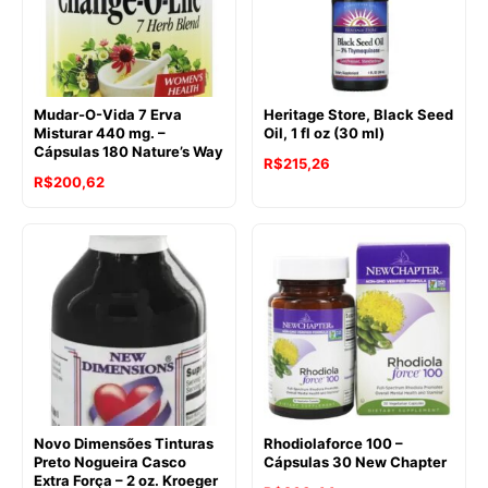
Mudar-O-Vida 7 Erva
Heritage Store, Black Seed
Misturar 440 mg. –
Oil, 1 fl oz (30 ml)
Cápsulas 180 Nature’s Way
R$
215,26
R$
200,62
Novo Dimensões Tinturas
Rhodiolaforce 100 –
Preto Nogueira Casco
Cápsulas 30 New Chapter
Extra Força – 2 oz. Kroeger