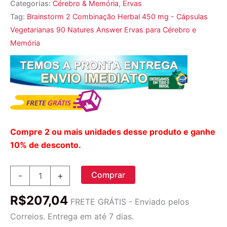
Categorias:
Cérebro & Memória
,
Ervas
Tag:
Brainstorm 2 Combinação Herbal 450 mg - Cápsulas
Vegetarianas 90 Natures Answer Ervas para Cérebro e
Memória
Compre 2 ou mais unidades desse produto e ganhe
10% de desconto.
Brainstorm
Comprar
-
+
2
Combinação
R$
207,04
Herbal
FRETE GRÁTIS - Enviado pelos
450
Correios. Entrega em até 7 dias.
mg.