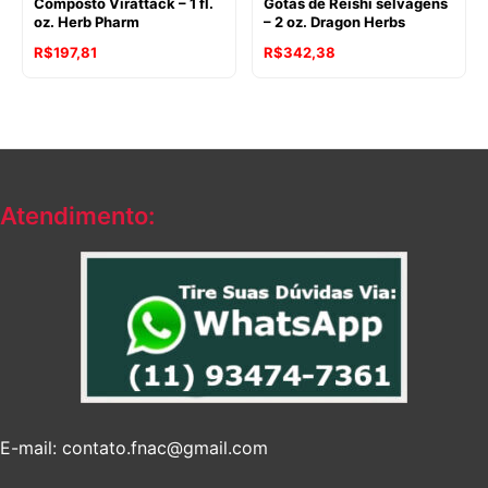
Composto Virattack – 1 fl.
Gotas de Reishi selvagens
oz. Herb Pharm
– 2 oz. Dragon Herbs
R$
197,81
R$
342,38
Atendimento:
E-mail: contato.fnac@gmail.com