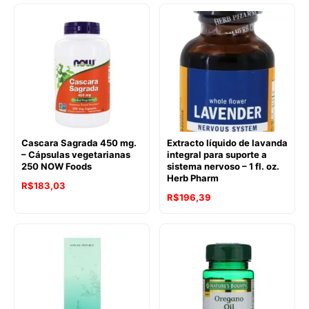
Cascara Sagrada 450 mg.
Extracto líquido de lavanda
– Cápsulas vegetarianas
integral para suporte a
250 NOW Foods
sistema nervoso – 1 fl. oz.
Herb Pharm
O
O
R$
183,03
R$
196,39
preço
preço
original
atual
era:
é:
R$265,21.
R$183,03.