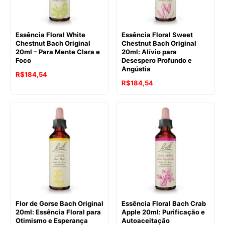
Essência Floral White
Essência Floral Sweet
Chestnut Bach Original
Chestnut Bach Original
20ml – Para Mente Clara e
20ml: Alívio para
Foco
Desespero Profundo e
Angústia
O
O
R$
184,54
O
O
R$
184,54
preço
preço
preço
preço
original
atual
original
atual
era:
é:
era:
é:
R$241,40.
R$184,54.
R$241,40.
R$184,54.
Flor de Gorse Bach Original
Essência Floral Bach Crab
20ml: Essência Floral para
Apple 20ml: Purificação e
Otimismo e Esperança
Autoaceitação