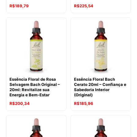
O
O
O
O
R$
189,79
R$
225,54
preço
preço
preço
preço
original
atual
original
atual
era:
é:
era:
é:
R$241,40.
R$189,79.
R$241,40.
R$225,54.
Essência Floral de Rosa
Essência Floral Bach
Selvagem Bach Original –
Cerato 20ml – Confiança e
20ml: Revitalize sua
Sabedoria Interior
Energia e Bem-Estar
(Original)
O
O
O
O
R$
200,34
R$
185,96
preço
preço
preço
preço
original
atual
original
atual
era:
é:
era:
é:
R$241,40.
R$200,34.
R$241,40.
R$185,96.