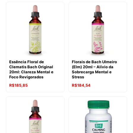
original
atual
original
atual
era:
é:
era:
é:
R$241,40.
R$225,54.
R$241,40.
R$218,51.
Essência Floral de
Florais de Bach Ulmeiro
Clematis Bach Original
(Elm) 20ml – Alívio da
20ml: Clareza Mental e
Sobrecarga Mental e
Foco Revigorados
Stress
O
O
O
O
R$
185,85
R$
184,54
preço
preço
preço
preço
original
atual
original
atual
era:
é:
era:
é:
R$241,40.
R$185,85.
R$241,40.
R$184,54.