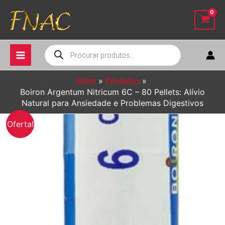
Ir
para
o
conteúdo
Pesquisar
produtos
Início
Produtos
Boiron Argentum Nitricum 6C – 80 Pellets: Alívio
Natural para Ansiedade e Problemas Digestivos
Oferta!