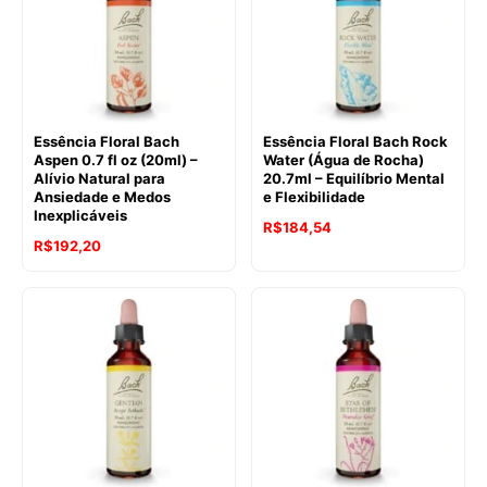
Essência Floral Bach
Essência Floral Bach Rock
Aspen 0.7 fl oz (20ml) –
Water (Água de Rocha)
Alívio Natural para
20.7ml – Equilíbrio Mental
Ansiedade e Medos
e Flexibilidade
Inexplicáveis
O
O
R$
184,54
O
O
R$
192,20
preço
preço
preço
preço
original
atual
original
atual
era:
é:
era:
é:
R$241,40.
R$184,54.
R$241,40.
R$192,20.