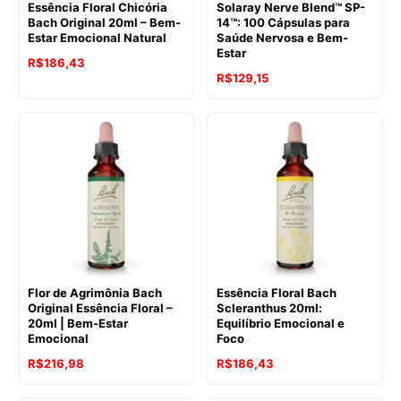
Essência Floral Chicória
Solaray Nerve Blend™ SP-
Bach Original 20ml – Bem-
14™: 100 Cápsulas para
Estar Emocional Natural
Saúde Nervosa e Bem-
Estar
O
O
R$
186,43
O
O
R$
129,15
preço
preço
preço
preço
original
atual
original
atual
era:
é:
era:
é:
R$241,40.
R$186,43.
R$156,66.
R$129,15.
Flor de Agrimônia Bach
Essência Floral Bach
Original Essência Floral –
Scleranthus 20ml:
20ml | Bem-Estar
Equilíbrio Emocional e
Emocional
Foco
O
O
O
O
R$
216,98
R$
186,43
preço
preço
preço
preço