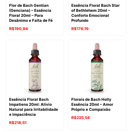
Flor de Bach Gentian
Essência Floral Bach Star
(Genciana) – Essência
of Bethlehem 20ml –
Floral 20ml – Para
Conforto Emocional
Desânimo e Falta de Fé
Profundo
O
O
O
O
R$
190,94
R$
176,19
preço
preço
preço
preço
original
atual
original
atual
era:
é:
era:
é:
R$241,40.
R$190,94.
R$241,40.
R$176,19.
Essência Floral Bach
Florais de Bach Holly
Impatiens 20ml: Alívio
Essência 20ml – Amor
Natural para Irritabilidade
Próprio e Compaixão
e Impaciência
O
O
R$
225,54
O
O
R$
218,51
preço
preço
preço
preço