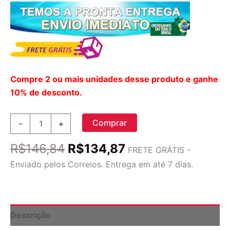
Compre 2 ou mais unidades desse produto e ganhe
10% de desconto.
Boiron
Comprar
-
+
Argentum
Nitricum
O
O
R$
146,84
R$
134,87
6C
FRETE GRÁTIS -
preço
preço
-
Enviado pelos Correios. Entrega em até 7 dias.
80
original
atual
Pellets:
era:
é:
Alívio
R$146,84.
R$134,87.
Natural
para
Descrição
Ansiedade