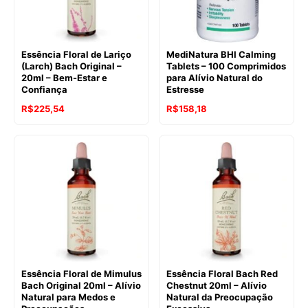
Essência Floral de Lariço
MediNatura BHI Calming
(Larch) Bach Original –
Tablets – 100 Comprimidos
20ml – Bem-Estar e
para Alívio Natural do
Confiança
Estresse
O
O
O
O
R$
225,54
R$
158,18
preço
preço
preço
preço
original
atual
original
atual
era:
é:
era:
é:
R$241,40.
R$225,54.
R$184,12.
R$158,18.
Essência Floral de Mimulus
Essência Floral Bach Red
Bach Original 20ml – Alívio
Chestnut 20ml – Alívio
Natural para Medos e
Natural da Preocupação