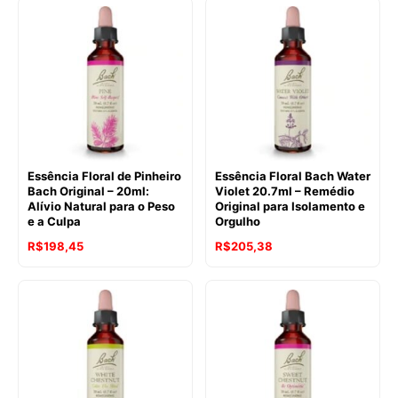
original
atual
original
atual
era:
é:
era:
é:
R$241,40.
R$216,98.
R$241,40.
R$186,43.
Essência Floral de Pinheiro
Essência Floral Bach Water
Bach Original – 20ml:
Violet 20.7ml – Remédio
Alívio Natural para o Peso
Original para Isolamento e
e a Culpa
Orgulho
O
O
O
O
R$
198,45
R$
205,38
preço
preço
preço
preço
original
atual
original
atual
era:
é:
era:
é:
R$241,40.
R$198,45.
R$241,40.
R$205,38.