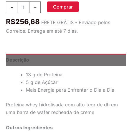
BNRG,
Comprar
-
+
Barra
de
R$
256,68
Energia
FRETE GRÁTIS - Enviado pelos
Power
Correios. Entrega em até 7 dias.
Crunch
Protein,
Original,
Caramelo
Salgado,
Descrição
12
Barras,
13 g de Proteína
1,4
oz
5 g de Açúcar
(40
Mais Energia para Enfrentar o Dia a Dia
g)
Cada
Proteína whey hidrolisada com alto teor de dh em
quantidade
uma barra de wafer recheada de creme
Outros Ingredientes