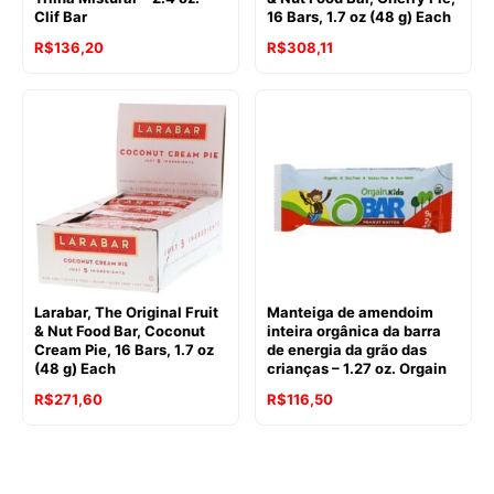
Clif Bar
16 Bars, 1.7 oz (48 g) Each
R$
136,20
R$
308,11
Larabar, The Original Fruit
Manteiga de amendoim
& Nut Food Bar, Coconut
inteira orgânica da barra
Cream Pie, 16 Bars, 1.7 oz
de energia da grão das
(48 g) Each
crianças – 1.27 oz. Orgain
R$
271,60
R$
116,50