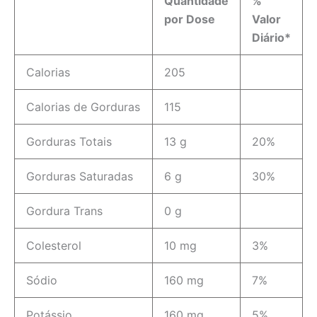
Quantidade
%
por Dose
Valor
Diário*
Calorias
205
Calorias de Gorduras
115
Gorduras Totais
13 g
20%
Gorduras Saturadas
6 g
30%
Gordura Trans
0 g
Colesterol
10 mg
3%
Sódio
160 mg
7%
Potássio
160 mg
5%