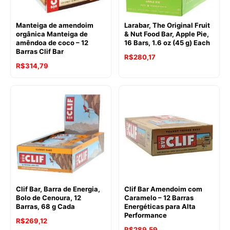
Manteiga de amendoim
Larabar, The Original Fruit
orgânica Manteiga de
& Nut Food Bar, Apple Pie,
amêndoa de coco – 12
16 Bars, 1.6 oz (45 g) Each
Barras Clif Bar
R$
280,17
O
O
R$
314,79
preço
preço
original
atual
era:
é:
R$342,40.
R$314,79.
Clif Bar, Barra de Energia,
Clif Bar Amendoim com
Bolo de Cenoura, 12
Caramelo – 12 Barras
Barras, 68 g Cada
Energéticas para Alta
Performance
R$
269,12
R$
289,59