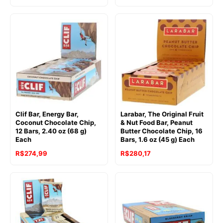
original
atual
era:
é:
R$179,80.
R$144,80.
Clif Bar, Energy Bar,
Larabar, The Original Fruit
Coconut Chocolate Chip,
& Nut Food Bar, Peanut
12 Bars, 2.40 oz (68 g)
Butter Chocolate Chip, 16
Each
Bars, 1.6 oz (45 g) Each
R$
274,99
R$
280,17