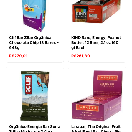
Clif Bar ZBar Orgânica
KIND Bars, Energy, Peanut
Chocolate Chip 18 Bares –
Butter, 12 Bars, 2.1 oz (60
648g
g) Each
R$
279,01
R$
261,30
Orgânico Energia Bar Serra
Larabar, The Original Fruit
Trilha Misturar – 2.4 oz.
& Nut Food Bar, Cherry Pie,