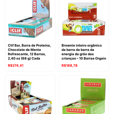
Clif Bar, Barra de Proteína,
Brownie inteiro orgânico
Chocolate de Menta
da barra da barra da
Refrescante, 12 Barras,
energia da grão das
2,40 oz (68 g) Cada
crianças – 10 Barras Orgain
O
O
R$
274,41
R$
168,78
preço
preço
original
atual
era:
é:
R$226,10.
R$168,78.