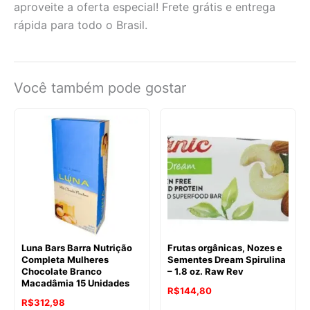
aproveite a oferta especial! Frete grátis e entrega
rápida para todo o Brasil.
Você também pode gostar
Luna Bars Barra Nutrição
Frutas orgânicas, Nozes e
Completa Mulheres
Sementes Dream Spirulina
Chocolate Branco
– 1.8 oz. Raw Rev
Macadâmia 15 Unidades
O
O
R$
144,80
R$
312,98
preço
preço