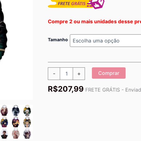
Compre 2 ou mais unidades desse pr
Tamanho
Blusa
Comprar
-
+
Jaqueta
3D
R$
207,99
Full
FRETE GRÁTIS - Enviado
Sanemi
Shinazugawa
Anime
Demon
Slayer
Top
quantidade