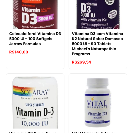
Colecalciferol Vitamina D3
Vitamina D3 com Vitamina
5000 UI – 100 Softgels
K2 Natural Sabor Damasco
Jarrow Formulas
5000 UI – 90 Tablets
Michael’s Naturopathic
O
O
R$
140,60
Programs
preço
preço
R$
269,54
original
atual
era:
é:
R$196,61.
R$140,60.