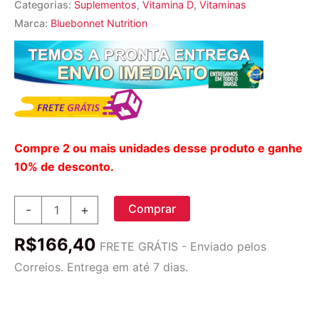
Categorias:
Suplementos
,
Vitamina D
,
Vitaminas
Marca:
Bluebonnet Nutrition
Compre 2 ou mais unidades desse produto e ganhe
10% de desconto.
Bluebonnet
Comprar
-
+
Nutrition
Vitamina
R$
166,40
D3
FRETE GRÁTIS - Enviado pelos
1.000
Correios. Entrega em até 7 dias.
UI
Sabor
Framboesa
-