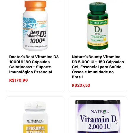
original
atual
era:
é:
R$165,30.
R$149,30.
Doctor’s Best Vitamina D3
Nature’s Bounty Vitamina
1000UI 180 Cápsulas
D3 5.000 UI – 150 Cápsulas
Gelatinosas – Suporte
Gel: Essencial para Saúde
Imunológico Essencial
Óssea e Imunidade no
Brasil
R$
170,96
R$
237,53