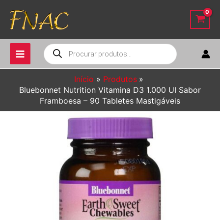
Ir
para
o
conteúdo
Pesquisar
produtos
Início
Produtos
Bluebonnet Nutrition Vitamina D3 1.000 UI Sabor
Framboesa – 90 Tabletes Mastigáveis