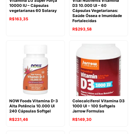
Vitamina D3 Super Força
Vital Nutrients Vitamina
10000 IU – Cápsulas
D3 10.000 UI – 60
vegetarianas 60 Solaray
Cápsulas Vegetarianas:
Saúde Óssea e Imunidade
R$
163,35
Fortalecidas
R$
293,58
NOW Foods Vitamina D-3
Colecalciferol Vitamina D3
Alta Potência 10.000 UI
1000 UI – 100 Softgels
240 Cápsulas Softgel
Jarrow Formulas
O
O
R$
231,46
R$
149,30
preço
preço