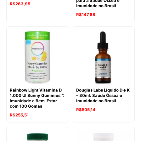
para a Saúde Óssea e
R$
263,95
Imunidade no Brasil
R$
147,88
Rainbow Light Vitamina D
Douglas Labs Líquido D e K
1.000 UI Sunny Gummies™:
– 30ml: Saúde Óssea e
Imunidade e Bem-Estar
Imunidade no Brasil
com 100 Gomas
R$
505,14
R$
255,51