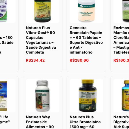
Nature’s Plus
Genestra
Enzimas
Vibra-Gest® 90
Bromelain Papain
Mamão 
s – 180
Cápsulas
+ – 60 Tabletes –
Clorofil
: Saúde
Vegetarianas –
Suporte Digestivo
America
Saúde Digestiva
e Anti-
– Masti
a
Completa
inflamatório
Tablete
R$
234,42
R$
280,60
R$
160,3
 Life
Nature’s Way
Nature’s Plus
Nature’s
Zyme™
Enzimas de
Ultra Bromelaína
Digesti
Alimentos – 90
1500 mg – 60
Aid: Sup