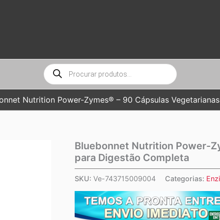
Pesquisar
produtos
onnet Nutrition Power-Zymes® – 90 Cápsulas Vegetariana
Bluebonnet Nutrition Power-Z
para Digestão Completa
SKU:
Ve-743715009004
Categorias:
Enz