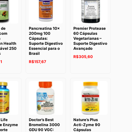
 de
Pancreatina 10x
Premier Protease
com
200mg 100
60 Cápsulas
a
Cápsulas:
Vegetarianas –
n Health
Suporte Digestivo
Suporte Digestivo
gável 250
Essencial para o
Avançado
s
Brasil
R$
305,60
1
R$
157,67
 Life
Doctor’s Best
Nature’s Plus
ve Enzyme
Bromelina 3000
Acti-Zyme 90
orte
GDU 90 VGC:
Cápsulas