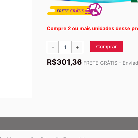
Compre 2 ou mais unidades desse pr
Bluebonnet
Comprar
-
+
Nutrition
Power-
R$
301,36
Zymes®
FRETE GRÁTIS - Enviado
-
90
Cápsulas
Vegetarianas
para
Digestão
Completa
quantidade