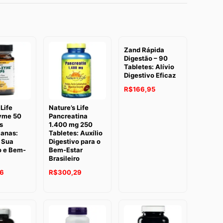
Zand Rápida
Digestão – 90
Tabletes: Alívio
Digestivo Eficaz
R$
166,95
Life
Nature’s Life
yme 50
Pancreatina
s
1.400 mg 250
ianas:
Tabletes: Auxílio
 Sua
Digestivo para o
o e Bem-
Bem-Estar
Brasileiro
46
R$
300,29