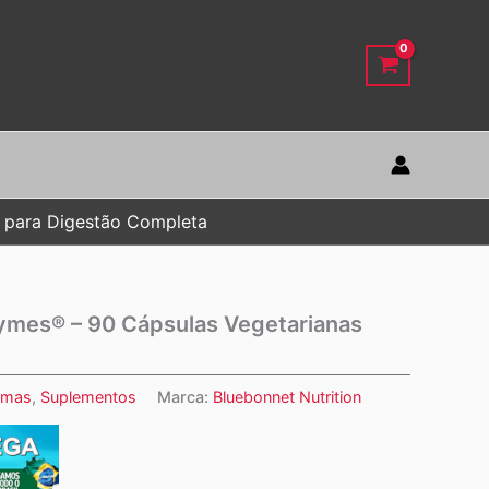
s para Digestão Completa
ymes® – 90 Cápsulas Vegetarianas
imas
,
Suplementos
Marca:
Bluebonnet Nutrition