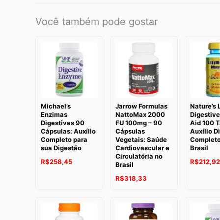
Você também pode gostar
Michael’s
Jarrow Formulas
Nature’s 
Enzimas
NattoMax 2000
Digestiv
Digestivas 90
FU 100mg – 90
Aid 100 T
Cápsulas: Auxílio
Cápsulas
Auxílio D
Completo para
Vegetais: Saúde
Completo
sua Digestão
Cardiovascular e
Brasil
Circulatória no
R$
258,45
R$
212,92
Brasil
R$
318,33