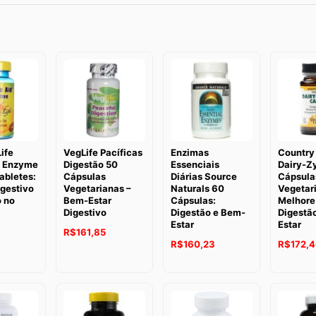
Life
VegLife Pacíficas
Enzimas
Country 
e Enzyme
Digestão 50
Essenciais
Dairy-Z
abletes:
Cápsulas
Diárias Source
Cápsula
igestivo
Vegetarianas –
Naturals 60
Vegetar
 no
Bem-Estar
Cápsulas:
Melhore
Digestivo
Digestão e Bem-
Digestã
Estar
Estar
R$
161,85
R$
160,23
R$
172,