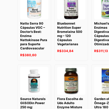
Natto Serra 90
Bluebonnet
Michael’s
Cápsulas VGC –
Nutrition Super
Enzimas
Doctor’s Best:
Bromelaína 500
Digestiva
Enzima
mg – 120
Cápsulas
Nattokinase Pura
Cápsulas
Digestiva
para Suporte
Vegetarianas
Otimizad
Cardiovascular
R$
334,84
R$
311,13
R$
380,60
Source Naturals
Flora Escolha do
Garden of
GliSODin Power
Udo Adulto
Ômega-
250 mg:
Enzyme Misture
Ultra 180