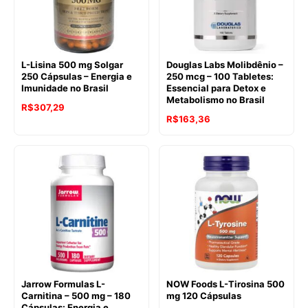
L-Lisina 500 mg Solgar
Douglas Labs Molibdênio –
250 Cápsulas – Energia e
250 mcg – 100 Tabletes:
Imunidade no Brasil
Essencial para Detox e
Metabolismo no Brasil
R$
307,29
R$
163,36
Jarrow Formulas L-
NOW Foods L-Tirosina 500
Carnitina – 500 mg – 180
mg 120 Cápsulas
Cápsulas: Energia e