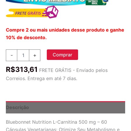
Compre 2 ou mais unidades desse produto e ganhe
10% de desconto.
Bluebonnet
Comprar
-
+
Nutrition
L-
R$
313,61
Carnitina
FRETE GRÁTIS - Enviado pelos
500
Correios. Entrega em até 7 dias.
mg
-
60
Cápsulas
Vegetarianas:
Descrição
Energia
e
Bluebonnet Nutrition L-Carnitina 500 mg – 60
Metabolismo
quantidade
Cápsulas Vegetarianas: Otimize Seu Metabolismo e