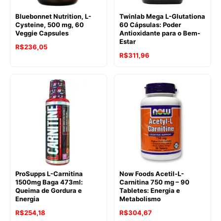
Bluebonnet Nutrition, L-
Twinlab Mega L-Glutationa
Cysteine, 500 mg, 60
60 Cápsulas: Poder
Veggie Capsules
Antioxidante para o Bem-
Estar
R$
236,05
R$
311,96
ProSupps L-Carnitina
Now Foods Acetil-L-
1500mg Baga 473ml:
Carnitina 750 mg – 90
Queima de Gordura e
Tabletes: Energia e
Energia
Metabolismo
R$
254,18
R$
304,67