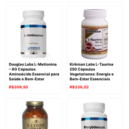
Douglas Labs L-Metionina
Kirkman Labs L-Taurina
– 60 Cápsulas:
250 Cápsulas
Aminoácido Essencial para
Vegetarianas: Energia e
Saúde e Bem-Estar
Bem-Estar Essenciais
R$
309,50
R$
336,02