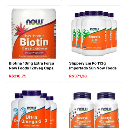
Biotina 10mg Extra Força
Slippery Em Pó 113g
Now Foods 120veg Caps
Importado 5un Now Foods
R$
216,75
R$
371,28