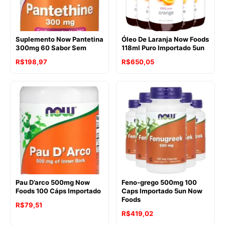
Suplemento Now Pantetina
Óleo De Laranja Now Foods
300mg 60 Sabor Sem
118ml Puro Importado 5un
R$
198,97
R$
650,05
Pau D’arco 500mg Now
Feno-grego 500mg 100
Foods 100 Cáps Importado
Caps Importado 5un Now
Foods
R$
79,51
R$
419,02