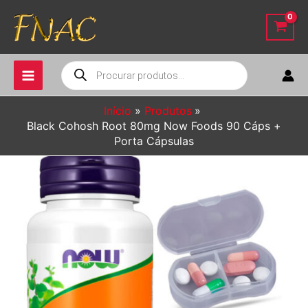
Ir
para
o
conteúdo
Pesquisar
produtos
Início
Produtos
Black Cohosh Root 80mg Now Foods 90 Cáps +
Porta Cápsulas