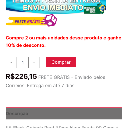
Compre 2 ou mais unidades desse produto e ganhe
10% de desconto.
Black
Comprar
-
+
Cohosh
Root
R$
226,15
80mg
FRETE GRÁTIS - Enviado pelos
Now
Correios. Entrega em até 7 dias.
Foods
90
Cáps
+
Porta
Descrição
Cápsulas
quantidade
Kit Black Cohosh Root 80mg Now Foods 90 Caps +