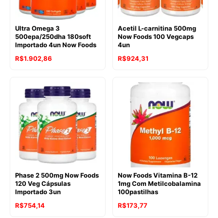
Ultra Omega 3
Acetil L-carnitina 500mg
500epa/250dha 180soft
Now Foods 100 Vegcaps
Importado 4un Now Foods
4un
R$
1.902,86
R$
924,31
Phase 2 500mg Now Foods
Now Foods Vitamina B-12
120 Veg Cápsulas
1mg Com Metilcobalamina
Importado 3un
100pastilhas
R$
754,14
R$
173,77