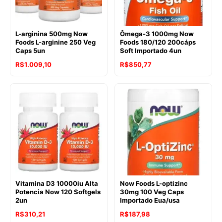
L-arginina 500mg Now
Ômega-3 1000mg Now
Foods L-arginine 250 Veg
Foods 180/120 200cáps
Caps 5un
Soft Importado 4un
R$
1.009,10
R$
850,77
Vitamina D3 10000iu Alta
Now Foods L-optizinc
Potencia Now 120 Softgels
30mg 100 Veg Caps
2un
Importado Eua/usa
R$
310,21
R$
187,98