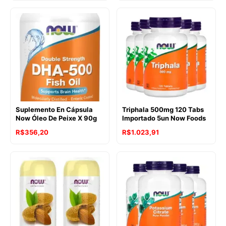
Suplemento En Cápsula
Triphala 500mg 120 Tabs
Now Óleo De Peixe X 90g
Importado 5un Now Foods
R$
356,20
R$
1.023,91