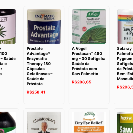
w
Prostate
A Vogel
Solaray
 100
Advantage®
Prostasan™ 480
Palmett
 – Saúde
Enzymatic
mg – 30 Softgels:
Pygeum
ta e
Therapy 180
Saúde da
Softgel
r
Cápsulas
Próstata com
da Próst
o
Gelatinosas –
Saw Palmetto
Bem-Est
Saúde da
Masculi
O
O
O
R$
288,65
Próstata
O
R$
296,
preço
preço
preço
O
O
R$
258,41
preço
atual
original
atual
preço
preço
original
é:
era:
é:
original
atual
era:
.
R$211,79.
R$356,90.
R$288,65.
era:
é:
R$396,1
R$374,43.
R$258,41.