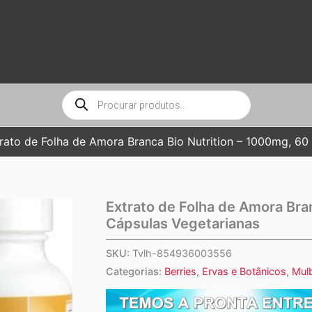
Pesquisar
produtos
rato de Folha de Amora Branca Bio Nutrition – 1000mg, 60
Extrato de Folha de Amora Bra
Cápsulas Vegetarianas
SKU:
Tvlh-854936003556
Categorias:
Berries
,
Ervas e Botânicos
,
Mul