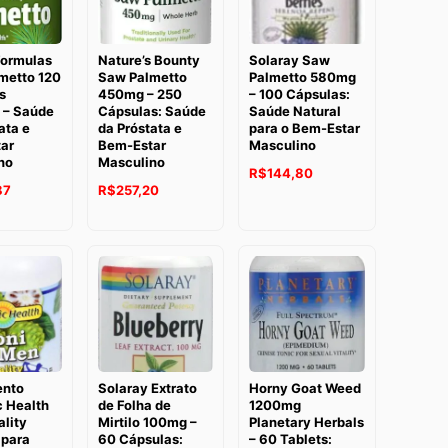
Formulas
Nature’s Bounty
Solaray Saw
metto 120
Saw Palmetto
Palmetto 580mg
s
450mg – 250
– 100 Cápsulas:
 – Saúde
Cápsulas: Saúde
Saúde Natural
ata e
da Próstata e
para o Bem-Estar
ar
Bem-Estar
Masculino
no
Masculino
O
O
R$
144,80
O
O
O
87
R$
257,20
preço
preço
preço
preço
preço
original
atual
atual
original
atual
era:
é:
é:
era:
é:
R$185,54.
R$144,80.
3.
R$200,87.
R$259,77.
R$257,20.
ento
Solaray Extrato
Horny Goat Weed
 Health
de Folha de
1200mg
ality
Mirtilo 100mg –
Planetary Herbals
 para
60 Cápsulas:
– 60 Tablets: