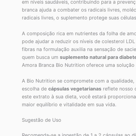
em níveis saudáveis, contribuindo para a prevenç
branca ajuda a combater os radicais livres, molé
radicais livres, o suplemento protege suas célu
A composição rica em nutrientes da folha de am
pode ajudar a reduzir os níveis de colesterol LDL
fibras na formulação auxilia na sensação de sac
quem busca um
suplemento natural para diabet
Amora Branca Bio Nutrition oferece uma solução 
A Bio Nutrition se compromete com a qualidade, 
escolha de
cápsulas vegetarianas
reflete nosso 
este extrato à sua dieta, você estará proporcio
maior equilíbrio e vitalidade em sua vida.
Sugestão de Uso
Recomenda-se a ingestão de 1 a 2 cápsulas ao di