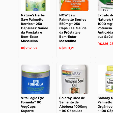
Nature’s Herbs
NOW Saw
Extrato de
Saw Palmetto
Palmetto Berries
Nature’s
Berries – 250
550mg – 250
1000 mg –
Cápsulas: Saúde
Cápsulas: Saúde
Potência
da Próstata e
da Próstata e
Antioxida
Bem-Estar
Bem-Estar
sua Saúd
Masculino
Masculino
O
R$
226,2
O
O
O
O
R$
252,58
R$
190,21
preço
preço
preço
preço
preço
original
original
atual
original
atual
era:
era:
é:
era:
é:
R$275,52
R$358,68.
R$252,58.
R$275,52.
R$190,21.
Vita Logic Eye
Solaray Óleo de
Solaray 
Formula™ 60
Semente de
Palmetto
VegCaps:
Abóbora 1000mg
Orgânico
Suporte
– 90 Cápsulas
– 100 Cá