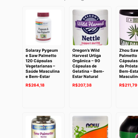
Solaray Pygeum
Oregon’s Wild
Zhou Sa
e Saw Palmetto
Harvest Urtiga
Palmetto
120 Cápsulas
Orgânica – 90
Cápsulas
Vegetarianas –
Cápsulas de
da Prósta
Saúde Masculina
Gelatina – Bem-
Bem-Esta
e Bem-Estar
Estar Natural
Masculin
O
O
O
O
O
R$
264,18
R$
207,38
R$
211,79
preço
preço
preço
preço
preço
original
atual
original
atual
original
era:
é:
era:
é:
era:
R$361,36.
R$264,18.
R$265,07.
R$207,38.
R$275,52