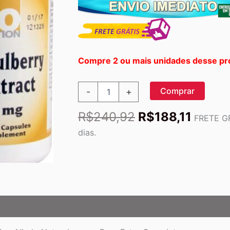
Compre 2 ou mais unidades desse pr
Extrato
Comprar
-
+
de
Folha
O
O
R$
240,92
R$
188,11
de
FRETE GR
preço
preço
Amora
dias.
Branca
original
atual
Bio
era:
é:
Nutrition
R$240,92.
R$188,
-
1000mg,
60
Cápsulas
Vegetarianas
quantidade