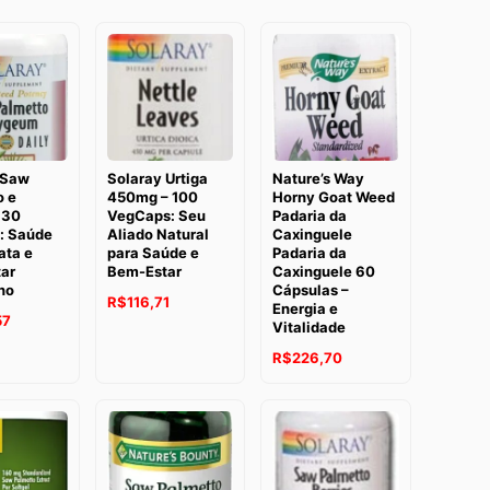
 Saw
Solaray Urtiga
Nature’s Way
o e
450mg – 100
Horny Goat Weed
 30
VegCaps: Seu
Padaria da
s: Saúde
Aliado Natural
Caxinguele
ata e
para Saúde e
Padaria da
ar
Bem-Estar
Caxinguele 60
no
Cápsulas –
O
O
R$
116,71
Energia e
O
57
Vitalidade
preço
preço
preço
O
O
original
atual
R$
226,70
atual
preço
preço
era:
é:
é:
original
atual
R$158,18.
R$116,71.
7.
R$296,57.
era:
é:
R$264,50.
R$226,70.