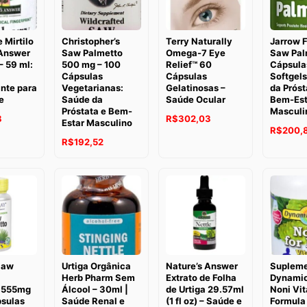
 Mirtilo
Christopher’s
Terry Naturally
Jarrow 
 Answer
Saw Palmetto
Omega-7 Eye
Saw Pal
 59 ml:
500 mg – 100
Relief™ 60
Cápsula
Cápsulas
Cápsulas
Softgels
nte para
Vegetarianas:
Gelatinosas –
da Próst
e
Saúde da
Saúde Ocular
Bem-Est
Próstata e Bem-
Masculi
O
O
O
8
R$
302,03
Estar Masculino
O
R$
200,
preço
preço
preço
O
O
R$
192,52
preço
atual
original
atual
preço
preço
original
é:
era:
é:
original
atual
era:
.
R$226,28.
R$356,58.
R$302,03.
era:
é:
R$320,8
R$259,09.
R$192,52.
Saw
Urtiga Orgânica
Nature’s Answer
Suplem
Herb Pharm Sem
Extrato de Folha
Dynamic
 555mg
Álcool – 30ml |
de Urtiga 29.57ml
Noni Vit
psulas
Saúde Renal e
(1 fl oz) – Saúde e
Formula