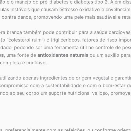
ão e o manejo do pré-diabetes e diabetes tipo 2. Além dis
culas instáveis que causam estresse oxidativo e envelhecim
las contra danos, promovendo uma pele mais saudável e ret
ora branca também pode contribuir para a saúde cardiovas
 (o “colesterol ruim”) e triglicerídeos, fatores de risco im
iedade, podendo ser uma ferramenta útil no controle de pes
es
, uma fonte de
antioxidantes naturais
ou um auxílio par
completa e confiável.
utilizando apenas ingredientes de origem vegetal e garanti
compromisso com a sustentabilidade e com o bem-estar de
nando ao seu corpo um suporte nutricional valioso, promo
a, preferencialmente com as refeições, ou conforme orient