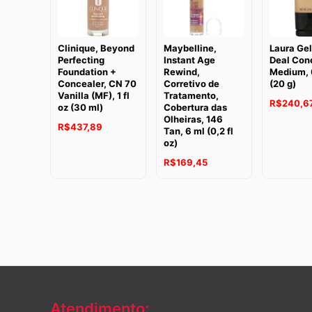
Clinique, Beyond
Maybelline,
Laura Gel
Perfecting
Instant Age
Deal Conc
Foundation +
Rewind,
Medium, 
Concealer, CN 70
Corretivo de
(20 g)
Vanilla (MF), 1 fl
Tratamento,
R$
240,6
oz (30 ml)
Cobertura das
Olheiras, 146
R$
437,89
Tan, 6 ml (0,2 fl
oz)
R$
169,45
Atendimento: