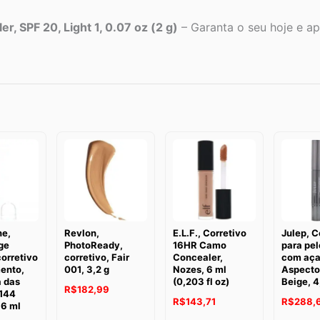
r, SPF 20, Light 1, 0.07 oz (2 g)
– Garanta o seu hoje e apr
ne,
Revlon,
E.L.F., Corretivo
Julep, C
ge
PhotoReady,
16HR Camo
para pel
orretivo
corretivo, Fair
Concealer,
com aça
ento,
001, 3,2 g
Nozes, 6 ml
Aspecto 
a das
(0,203 fl oz)
Beige, 4
R$
182,99
 144
R$
143,71
R$
288,
 6 ml