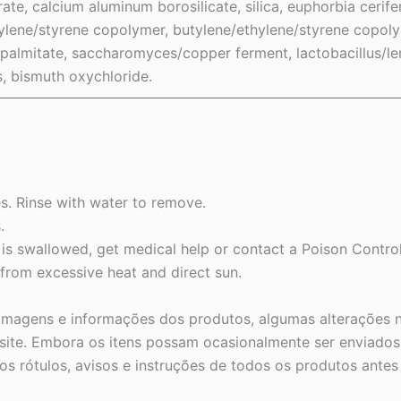
ate, calcium aluminum borosilicate, silica, euphorbia cerife
pylene/styrene copolymer, butylene/ethylene/styrene copolym
palmitate, saccharomyces/copper ferment, lactobacillus/le
s, bismuth oxychloride.
s. Rinse with water to remove.
.
t is swallowed, get medical help or contact a Poison Contro
 from excessive heat and direct sun.
 imagens e informações dos produtos, algumas alterações n
ite. Embora os itens possam ocasionalmente ser enviados 
s rótulos, avisos e instruções de todos os produtos ante