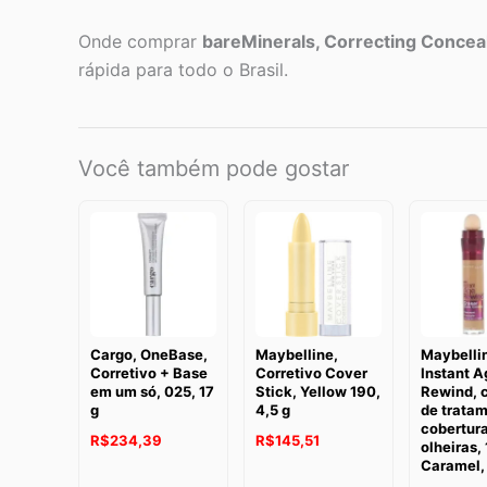
Onde comprar
bareMinerals, Correcting Conceale
rápida para todo o Brasil.
Você também pode gostar
Cargo, OneBase,
Maybelline,
Maybelli
Corretivo + Base
Corretivo Cover
Instant A
em um só, 025, 17
Stick, Yellow 190,
Rewind, c
g
4,5 g
de tratam
cobertur
R$
234,39
R$
145,51
olheiras,
Caramel,