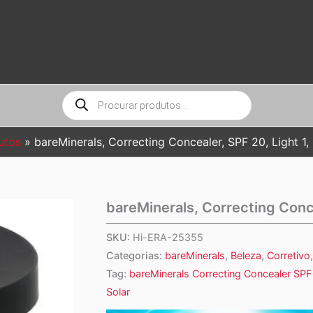
Pesquisar
produtos
utos
bareMinerals, Correcting Concealer, SPF 20, Light 1, 
bareMinerals, Correcting Concea
SKU:
Hi-ERA-25355
Categorias:
bareMinerals
,
Beleza
,
Corretivo
Tag:
bareMinerals Correcting Concealer SPF
Solar