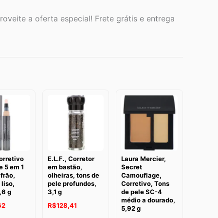
oveite a oferta especial! Frete grátis e entrega
orretivo
E.L.F., Corretor
Laura Mercier,
e 5 em 1
em bastão,
Secret
frão,
olheiras, tons de
Camouflage,
liso,
pele profundos,
Corretivo, Tons
,6 g
3,1 g
de pele SC-4
médio a dourado,
62
R$
128,41
5,92 g