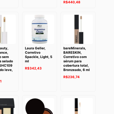
R$
440,48
auty,
Laura Geller,
bareMinerals,
ance,
Corretivo
BARESKIN,
vo sem
Spackle, Light, 5
Corretivo com
 selado
ml
sérum para
 SHC109
cobertura total,
R$
342,43
do leve,
Bronzeado, 6 ml
R$
236,74
1