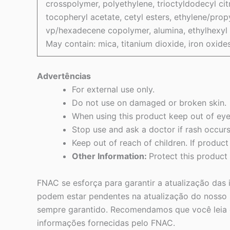
crosspolymer, polyethylene, trioctyldodecyl citr
tocopheryl acetate, cetyl esters, ethylene/pro
vp/hexadecene copolymer, alumina, ethylhexyl 
May contain: mica, titanium dioxide, iron oxide
Advertências
For external use only.
Do not use on damaged or broken skin.
When using this product keep out of eye
Stop use and ask a doctor if rash occurs
Keep out of reach of children. If produc
Other Information:
Protect this product
FNAC se esforça para garantir a atualização das
podem estar pendentes na atualização do nosso s
sempre garantido. Recomendamos que você leia o
informações fornecidas pelo FNAC.