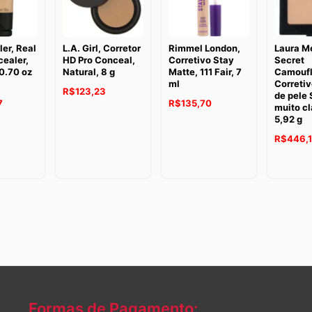
ler, Real
L.A. Girl, Corretor
Rimmel London,
Laura Me
ealer,
HD Pro Conceal,
Corretivo Stay
Secret
0.70 oz
Natural, 8 g
Matte, 111 Fair, 7
Camoufl
ml
Corretiv
R$
123,23
de pele 
7
R$
135,70
muito cl
5,92 g
R$
446,
Formas de Pagamento: