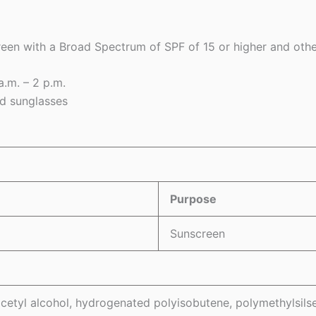
creen with a Broad Spectrum of SPF of 15 or higher and othe
a.m. – 2 p.m.
nd sunglasses
Purpose
Sunscreen
ocetyl alcohol, hydrogenated polyisobutene, polymethylsils