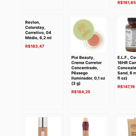
R$
161,65
Revlon,
Colorstay,
Corretivo, 04
Médio, 6,2 ml
R$
183,47
Pixi Beauty,
E.L.F., Co
Creme Corretor
16HR Ca
Concentrado,
Concealer
Pêssego
Sand, 6 m
Iluminador, 0,1 oz
fl oz)
(3 g)
R$
147,19
R$
184,25