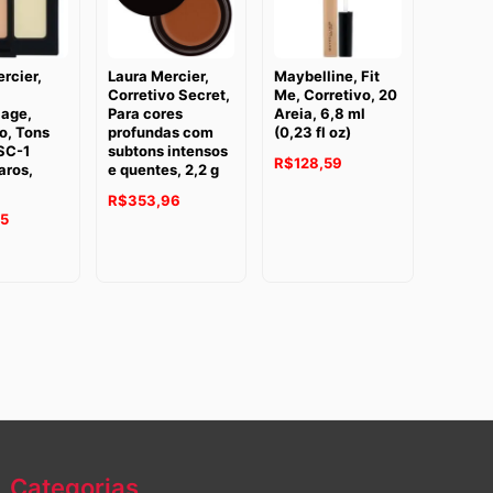
rcier,
Laura Mercier,
Maybelline, Fit
Corretivo Secret,
Me, Corretivo, 20
age,
Para cores
Areia, 6,8 ml
o, Tons
profundas com
(0,23 fl oz)
SC-1
subtons intensos
R$
128,59
aros,
e quentes, 2,2 g
R$
353,96
15
Categorias