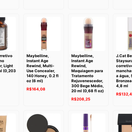
rretivo
Maybelline,
Maybelline,
J.Cat Be
mo
Instant Age
Instant Age
Staysur
, Light
Rewind, Multi-
Rewind,
correti
l (0,203
Use Concealer,
Maquiagem para
manchas
140 Honey, 0.2 fl
Tratamento
a água,
oz (6 ml)
Rejuvenescedor,
Bronzea
300 Bege Médio,
4,8 ml
R$
164,08
20 ml (0,68 fl oz)
R$
132,4
R$
208,25