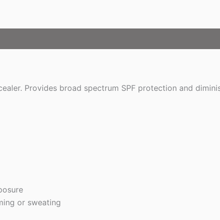
ncealer. Provides broad spectrum SPF protection and dimin
xposure
ming or sweating