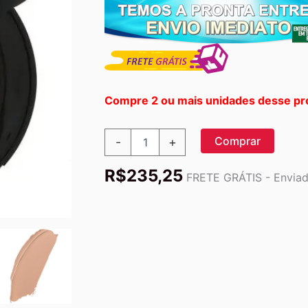
Compre 2 ou mais unidades desse pr
bareMinerals,
Comprar
-
+
Correcting
Concealer,
R$
235,25
SPF
FRETE GRÁTIS - Enviado
20,
Light
1,
0.07
oz
(2
g)
quantidade