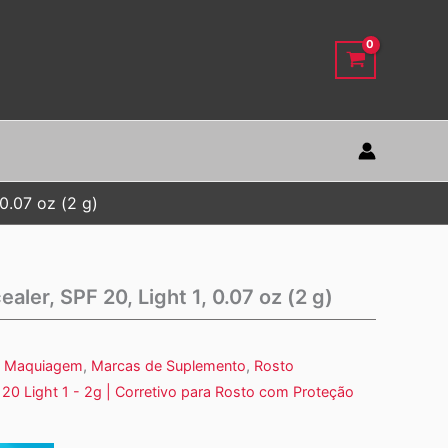
0.07 oz (2 g)
ler, SPF 20, Light 1, 0.07 oz (2 g)
,
Maquiagem
,
Marcas de Suplemento
,
Rosto
 20 Light 1 - 2g | Corretivo para Rosto com Proteção