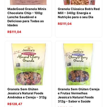
MadeGood Granola Minis
Granola Clássica Bob’s Red
Chocolate Chip – 100g:
Mill – 340g: Energia e
Lanche Saudável e
Nutrição para o seu Dia
Delicioso para Todas as
O
O
R$
111,04
Idades
preço
preço
R$
111,04
original
atual
era:
é:
R$119,44.
R$111,04.
Granola Sem Glúten
Granola Sem Glúten Cereja
Jessica’s Natural Foods
e Frutas Vermelhas
Amêndoa e Cereja – 312g
Jessica’s Natural Foods
312g – Sabor e Saúde
R$
128,47