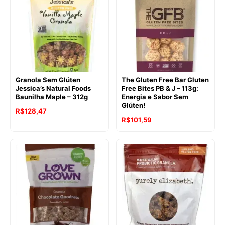
R$152,09.
R$129,26.
Granola Sem Glúten
The Gluten Free Bar Gluten
Jessica’s Natural Foods
Free Bites PB & J – 113g:
Baunilha Maple – 312g
Energia e Sabor Sem
Glúten!
R$
128,47
O
O
R$
101,59
preço
preço
original
atual
era:
é:
R$123,95.
R$101,59.