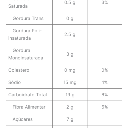
0.5 g
3%
Saturada
Gordura Trans
0 g
Gordura Poli-
2.5 g
insaturada
Gordura
3 g
Monoinsaturada
Colesterol
0 mg
0%
Sódio
15 mg
1%
Carboidrato Total
19 g
6%
Fibra Alimentar
2 g
6%
Açúcares
7 g