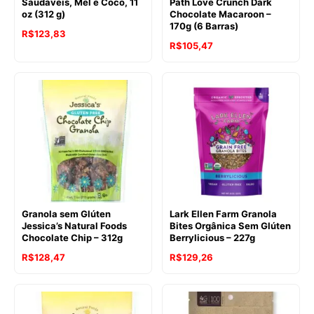
Saudáveis, Mel e Coco, 11
Path Love Crunch Dark
oz (312 g)
Chocolate Macaroon –
170g (6 Barras)
R$
123,83
R$
105,47
Granola sem Glúten
Lark Ellen Farm Granola
Jessica’s Natural Foods
Bites Orgânica Sem Glúten
Chocolate Chip – 312g
Berrylicious – 227g
O
O
R$
128,47
R$
129,26
preço
preço
original
atual
era:
é: