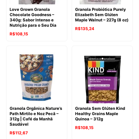
Love Grown Granola
Granola Probiótica Purely
Chocolate Goodness –
Elizabeth Sem Glúten
340g: Sabor Intenso e
Maple Walnut – 227g (8 oz)
Nutrição para o Seu Dia
O
O
R$
135,24
O
O
R$
108,15
preço
preço
preço
preço
original
atual
original
atual
era:
é:
era:
é:
R$148,68.
R$135,24.
R$113,77.
R$108,15.
Granola Orgânica Nature’s
Granola Sem Glúten Kind
Path Mirtilo e Noz Pecã –
Healthy Grains Maple
312g | Café da Manhã
Quinoa – 312g
Saudável
O
O
R$
108,15
R$
112,67
preço
preço