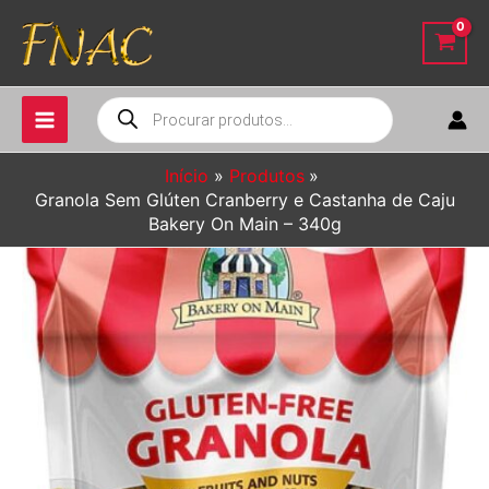
Ir
para
o
conteúdo
Pesquisar
produtos
Início
Produtos
Granola Sem Glúten Cranberry e Castanha de Caju
Bakery On Main – 340g