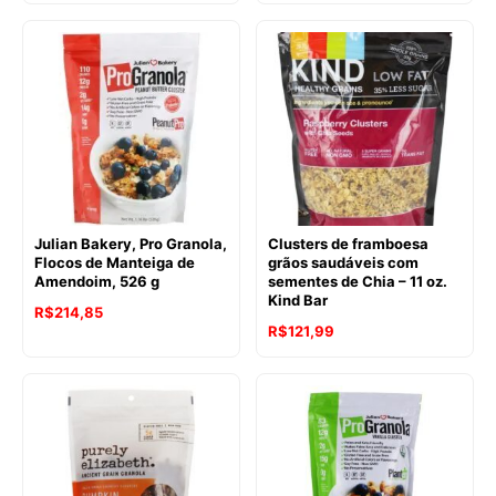
original
atual
era:
é:
R$135,24.
R$108,15.
Julian Bakery, Pro Granola,
Clusters de framboesa
Flocos de Manteiga de
grãos saudáveis com
Amendoim, 526 g
sementes de Chia – 11 oz.
Kind Bar
R$
214,85
R$
121,99