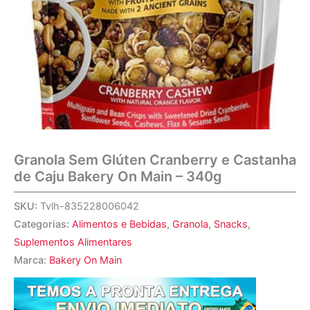
Granola Sem Glúten Cranberry e Castanha
de Caju Bakery On Main – 340g
SKU:
Tvlh-835228006042
Categorias:
Alimentos e Bebidas
,
Granola
,
Snacks
,
Suplementos Alimentares
Marca:
Bakery On Main