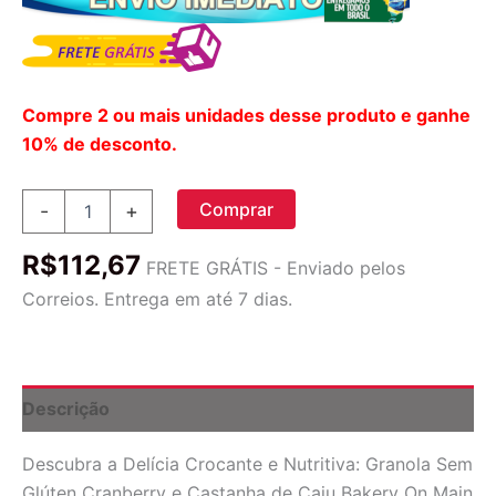
Compre 2 ou mais unidades desse produto e ganhe
10% de desconto.
Granola
Comprar
-
+
Sem
Glúten
R$
112,67
Cranberry
FRETE GRÁTIS - Enviado pelos
e
Correios. Entrega em até 7 dias.
Castanha
de
Caju
Bakery
On
Descrição
Main
-
Descubra a Delícia Crocante e Nutritiva: Granola Sem
340g
quantidade
Glúten Cranberry e Castanha de Caju Bakery On Main