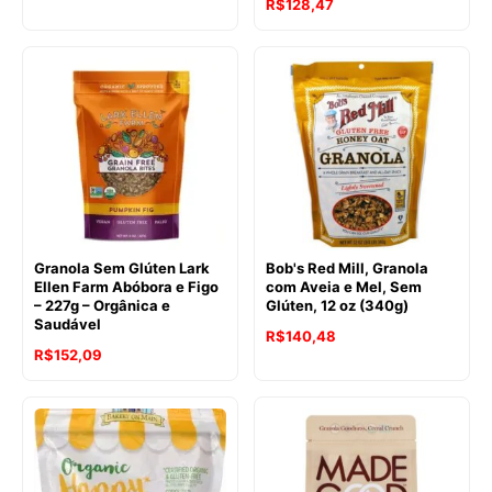
R$
128,47
Granola Sem Glúten Lark
Bob's Red Mill, Granola
Ellen Farm Abóbora e Figo
com Aveia e Mel, Sem
– 227g – Orgânica e
Glúten, 12 oz (340g)
Saudável
R$
140,48
R$
152,09