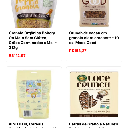
Granola Orgânica Bakery
Crunch de cacau em
On Main Sem Glúten,
granola clara crocante – 10
Grãos Germinados e Mel –
oz. Made Good
312g
O
O
R$
153,27
R$
112,67
preço
preço
original
atual
era:
é:
R$161,21.
R$153,27.
KIND Bars, Cereais
Barras de Granola Nature’s