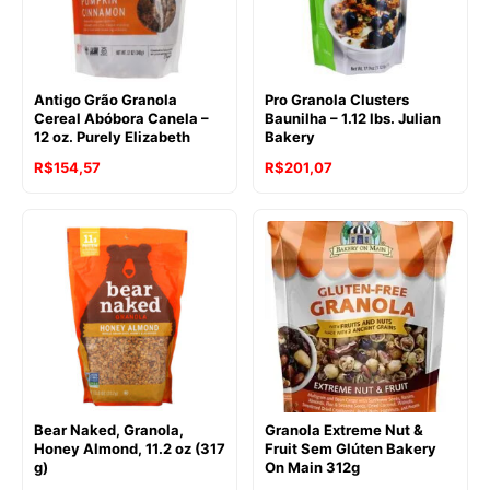
Antigo Grão Granola
Pro Granola Clusters
Cereal Abóbora Canela –
Baunilha – 1.12 lbs. Julian
12 oz. Purely Elizabeth
Bakery
O
O
R$
154,57
R$
201,07
preço
preço
original
atual
era:
é:
R$211,73.
R$201,07.
Bear Naked, Granola,
Granola Extreme Nut &
Honey Almond, 11.2 oz (317
Fruit Sem Glúten Bakery
g)
On Main 312g