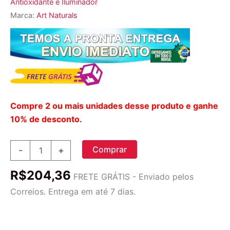
Antioxidante e Iluminador
Marca:
Art Naturals
Compre 2 ou mais unidades desse produto e ganhe
10% de desconto.
Art
Comprar
-
+
Naturals
Toner
R$
204,36
Facial
FRETE GRÁTIS - Enviado pelos
Vitamina
Correios. Entrega em até 7 dias.
C
236,5mL:
Revitalização
e