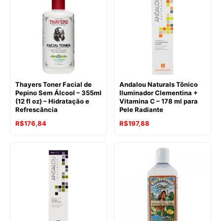
Thayers Toner Facial de
Andalou Naturals Tônico
Pepino Sem Álcool – 355ml
Iluminador Clementina +
(12 fl oz) – Hidratação e
Vitamina C – 178 ml para
Refrescância
Pele Radiante
R$
176,84
R$
197,88