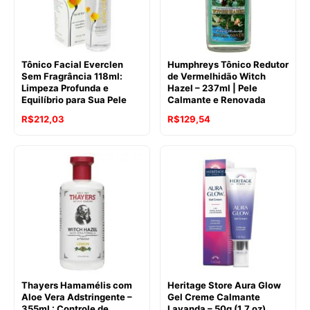
Tônico Facial Everclen
Humphreys Tônico Redutor
Sem Fragrância 118ml:
de Vermelhidão Witch
Limpeza Profunda e
Hazel – 237ml | Pele
Equilíbrio para Sua Pele
Calmante e Renovada
R$
212,03
R$
129,54
Thayers Hamamélis com
Heritage Store Aura Glow
Aloe Vera Adstringente –
Gel Creme Calmante
355mL: Controle de
Lavanda – 50g (1.7 oz)