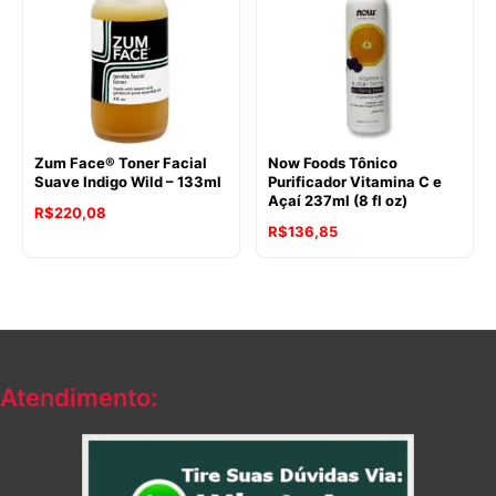
Zum Face® Toner Facial
Now Foods Tônico
Suave Indigo Wild – 133ml
Purificador Vitamina C e
Açaí 237ml (8 fl oz)
R$
220,08
R$
136,85
Atendimento: