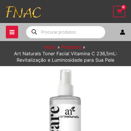
Ir
para
o
conteúdo
Pesquisar
produtos
Início
Produtos
Art Naturals Toner Facial Vitamina C 236,5mL:
Revitalização e Luminosidade para Sua Pele