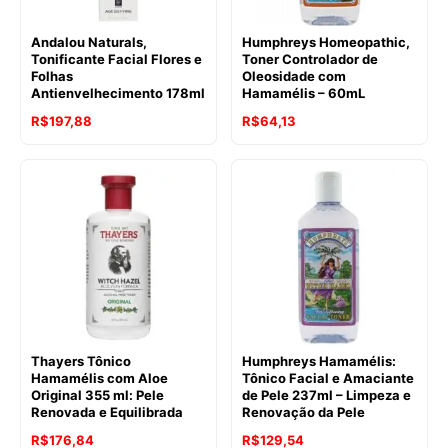
Andalou Naturals,
Humphreys Homeopathic,
Tonificante Facial Flores e
Toner Controlador de
Folhas
Oleosidade com
Antienvelhecimento 178ml
Hamamélis – 60mL
R$
197,88
R$
64,13
Thayers Tônico
Humphreys Hamamélis:
Hamamélis com Aloe
Tônico Facial e Amaciante
Original 355 ml: Pele
de Pele 237ml – Limpeza e
Renovada e Equilibrada
Renovação da Pele
R$
176,84
R$
129,54