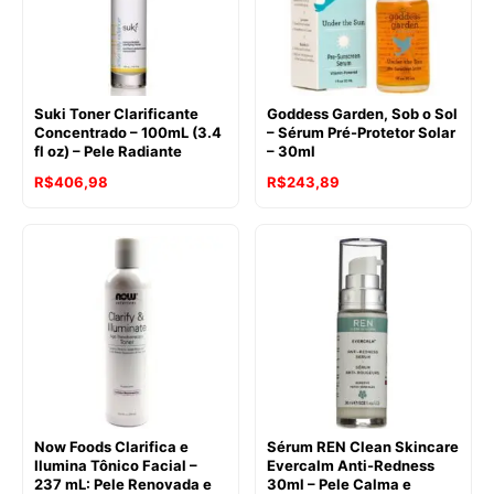
Suki Toner Clarificante
Goddess Garden, Sob o Sol
Concentrado – 100mL (3.4
– Sérum Pré-Protetor Solar
fl oz) – Pele Radiante
– 30ml
R$
406,98
R$
243,89
Now Foods Clarifica e
Sérum REN Clean Skincare
Ilumina Tônico Facial –
Evercalm Anti-Redness
237 mL: Pele Renovada e
30ml – Pele Calma e