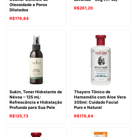
Oleosidade e Poros
R$
261,20
Dilatados
R$
176,84
Sukin, Toner Hidratante de
Thayers Tônico de
Névoa – 125 mL:
Hamamélis com Aloe Vera
Refrescância e Hidratação
355ml: Cuidado Facial
Profunda para Sua Pele
Puro e Natural
R$
135,73
R$
176,84