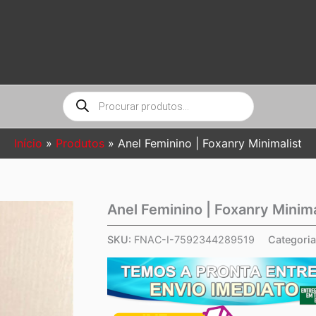
Pesquisar
produtos
Início
Produtos
Anel Feminino | Foxanry Minimalist
Anel Feminino | Foxanry Minima
SKU:
FNAC-I-7592344289519
Categori