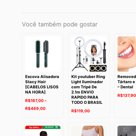
Você também pode gostar
Escova Alisadora
Kit youtuber Ring
Removed
Stacy Hair
Light Iluminador
Tártaro e
[CABELOS LISOS
com Tripé De
– Dental
NA HORA]
2.1m ENVIO
R$
137,90
RAPIDO PARA
R$
167,00
–
TODO O BRASIL
Faixa
R$
469,00
R$
119,00
de
preço:
R$167,00