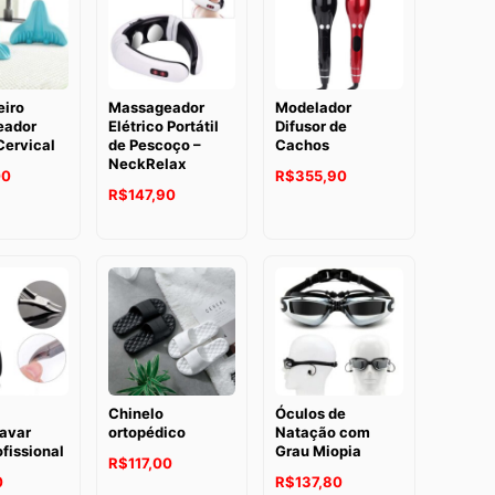
através
R$137,90
eiro
Massageador
Modelador
eador
Elétrico Portátil
Difusor de
Cervical
de Pescoço –
Cachos
NeckRelax
00
R$
355,90
R$
147,90
Chinelo
Óculos de
avar
ortopédico
Natação com
fissional
Grau Miopia
R$
117,00
0
R$
137,80