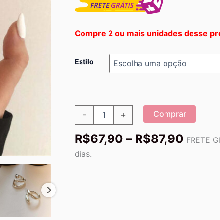
Compre 2 ou mais unidades desse pr
Estilo
Anel
Comprar
-
+
Feminino
|
Faixa
R$
67,90
–
R$
87,90
Foxanry
FRETE GR
de
Minimalist
dias.
quantidade
preço:
R$67,
atrav
R$87,