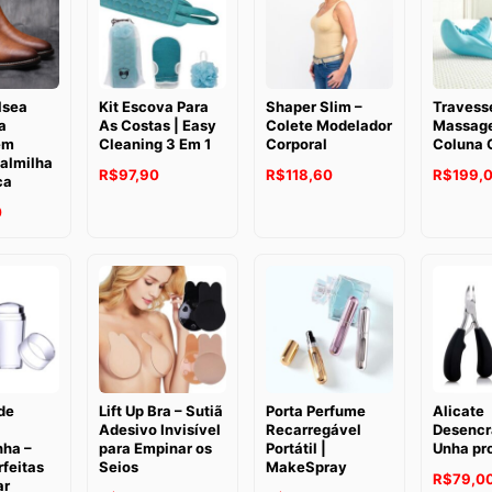
R$149,00
lsea
Kit Escova Para
Shaper Slim –
Travess
a
As Costas | Easy
Colete Modelador
Massag
em
Cleaning 3 Em 1
Corporal
Coluna 
almilha
R$
97,90
R$
118,60
R$
199,
ca
0
de
Lift Up Bra – Sutiã
Porta Perfume
Alicate
Adesivo Invisível
Recarregável
Desencr
nha –
para Empinar os
Portátil |
Unha pro
feitas
Seios
MakeSpray
R$
79,0
ar