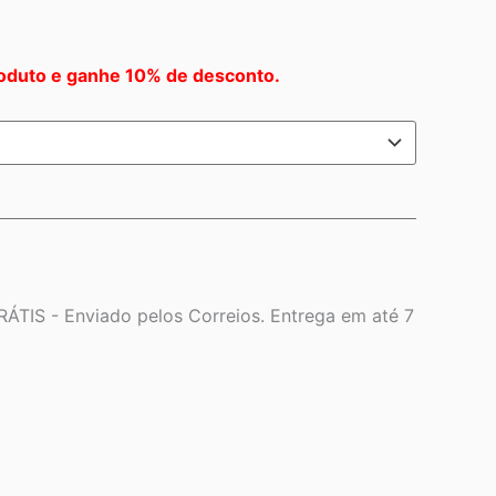
oduto e ganhe 10% de desconto.
ÁTIS - Enviado pelos Correios. Entrega em até 7
90
és
90