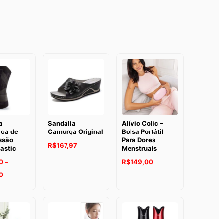
a
Sandália
Alívio Colic –
ica de
Camurça Original
Bolsa Portátil
ssão
Para Dores
R$
167,97
astic
Menstruais
0
–
R$
149,00
Faixa
0
de
preço:
R$107,90