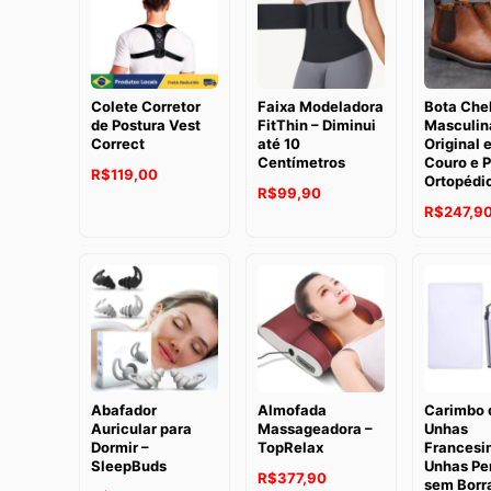
através
R$469,00
Colete Corretor
Faixa Modeladora
Bota Che
de Postura Vest
FitThin – Diminui
Masculin
Correct
até 10
Original 
Centímetros
Couro e P
R$
119,00
Ortopédi
R$
99,90
R$
247,9
Abafador
Almofada
Carimbo 
Auricular para
Massageadora –
Unhas
Dormir –
TopRelax
Francesi
SleepBuds
Unhas Per
R$
377,90
sem Borr