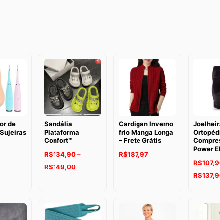
or de
Sandália
Cardigan Inverno
Joelheir
 Sujeiras
Plataforma
frio Manga Longa
Ortopéd
Confort™
– Frete Grátis
Compre
Power El
R$
134,90
–
R$
187,97
R$
107,9
Faixa
R$
149,00
R$
137,9
de
preço:
R$134,90
através