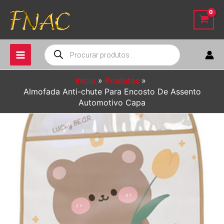
Ir
para
o
conteúdo
Pesquisar
produtos
Início
Produtos
Almofada Anti-chute Para Encosto De Assento
Automotivo Capa