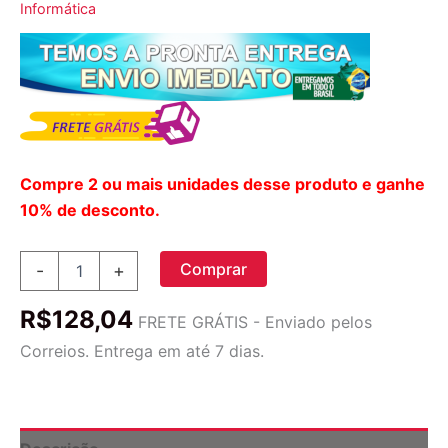
Informática
Compre 2 ou mais unidades desse produto e ganhe
10% de desconto.
Almofada
Comprar
-
+
Anti-
chute
R$
128,04
Para
FRETE GRÁTIS - Enviado pelos
Encosto
Correios. Entrega em até 7 dias.
De
Assento
Automotivo
Capa
quantidade