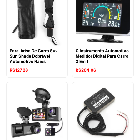
Para-brisa De Carro Suv
C Instrumento Automotivo
Sun Shade Dobrável
Medidor Digital Para Carro
Automotivo Raios
3 Em 1
R$
127,28
R$
204,06