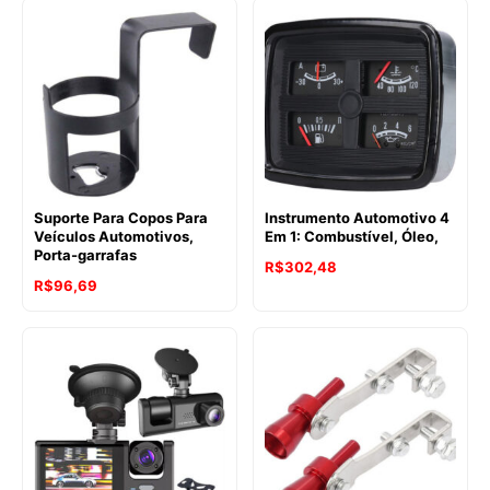
Suporte Para Copos Para
Instrumento Automotivo 4
Veículos Automotivos,
Em 1: Combustível, Óleo,
Porta-garrafas
R$
302,48
R$
96,69