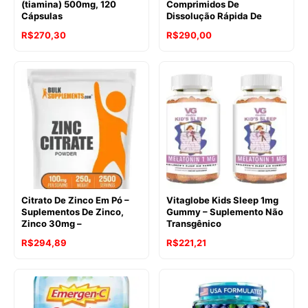
(tiamina) 500mg, 120
Comprimidos De
Cápsulas
Dissolução Rápida De
R$
270,30
R$
290,00
Citrato De Zinco Em Pó –
Vitaglobe Kids Sleep 1mg
Suplementos De Zinco,
Gummy – Suplemento Não
Zinco 30mg –
Transgênico
R$
294,89
R$
221,21