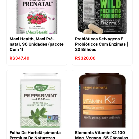
Maxi Health, Maxi Pré-
Prebióticos Selvagens E
natal, 90 Unidades (pacote
Probióticos Com Enzimas |
Com 1)
20 Bilhões
R$
347,49
R$
320,00
Folha De Hortelã-pimenta
Elements Vitamin K2 100
Premium De Naturezas,
Mcg, Vegano, 65 Cápsulas,