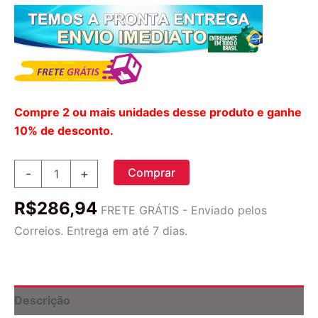
Compre 2 ou mais unidades desse produto e ganhe
10% de desconto.
365
Comprar
-
+
Da
Whole
R$
286,94
Foods
FRETE GRÁTIS - Enviado pelos
Market,
Correios. Entrega em até 7 dias.
Pastilhas
B-
12,
Metil
1000,
Descrição
Sabor