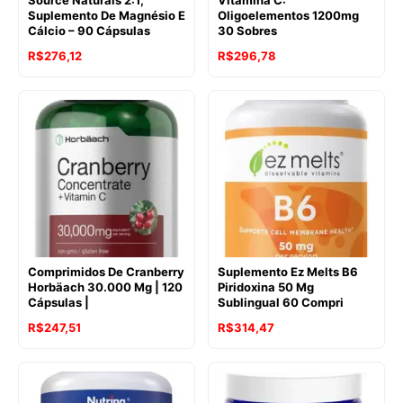
Source Naturals 2:1,
Vitamina C:
Suplemento De Magnésio E
Oligoelementos 1200mg
Cálcio – 90 Cápsulas
30 Sobres
R$
276,12
R$
296,78
Comprimidos De Cranberry
Suplemento Ez Melts B6
Horbäach 30.000 Mg | 120
Piridoxina 50 Mg
Cápsulas |
Sublingual 60 Compri
R$
247,51
R$
314,47