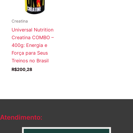
Creatina
Universal Nutrition
Creatina COMBO –
400g: Energia e
Força para Seus
Treinos no Brasil
R$
200,28
Atendimento: