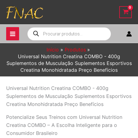
Ir
para
o
conteúdo
Pesquisar
produtos
Início
Produtos
Universal Nutrition Creatina COMBO - 400g
Suplementos de Musculação Suplementos Esportivos
Creatina Monohidratada Preço Benefícios
Universal Nutrition Creatina COMBO - 400g
Suplementos de Musculação Suplementos Esportivos
Creatina Monohidratada Preço Benefícios
Potencialize Seus Treinos com Universal Nutrition
Creatina COMBO – A Escolha Inteligente para o
Consumidor Brasileiro