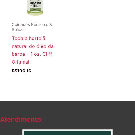
Cuidados Pessoais &
Beleza
Toda a hortelã
natural do óleo da
barba – 1 oz. Cliff
Original
R$
196,16
Atendimento: