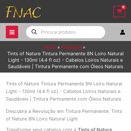
Ir
para
o
conteúdo
Pesquisar
produtos
Início
Produtos
Tints of Nature Tintura Permanente 8N Loiro Natural
Light - 130ml (4.4 fl oz) - Cabelos Loiros Naturais e
Saudáveis | Tintura Permanente com Óleos Naturais
Tints of Nature Tintura Permanente 8N Loiro Natural
Light - 130ml (4.4 fl oz) - Cabelos Loiros Naturais e
Saudáveis | Tintura Permanente com Óleos Naturais
Descubra a Revolução em Tintura Permanente: Tints
of Nature 8N Loiro Natural Light
Transforme seus cabelos com a
Tints of Nature