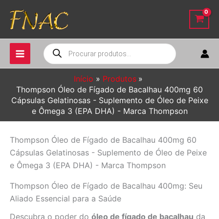
Ir
para
o
conteúdo
Pesquisar
produtos
Início
Produtos
Thompson Óleo de Fígado de Bacalhau 400mg 60
Cápsulas Gelatinosas - Suplemento de Óleo de Peixe
e Ômega 3 (EPA DHA) - Marca Thompson
Thompson Óleo de Fígado de Bacalhau 400mg 60
Cápsulas Gelatinosas - Suplemento de Óleo de Peixe
e Ômega 3 (EPA DHA) - Marca Thompson
Thompson Óleo de Fígado de Bacalhau 400mg: Seu
Aliado Essencial para a Saúde
Descubra o poder do
óleo de fígado de bacalhau
da