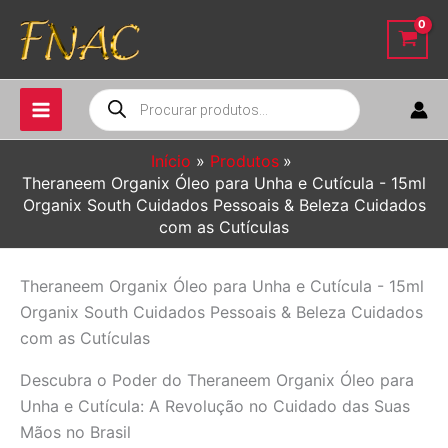
Ir
para
o
conteúdo
Pesquisar
produtos
Início
Produtos
Theraneem Organix Óleo para Unha e Cutícula - 15ml
Organix South Cuidados Pessoais & Beleza Cuidados
com as Cutículas
Theraneem Organix Óleo para Unha e Cutícula - 15ml
Organix South Cuidados Pessoais & Beleza Cuidados
com as Cutículas
Descubra o Poder do Theraneem Organix Óleo para
Unha e Cutícula: A Revolução no Cuidado das Suas
Mãos no Brasil