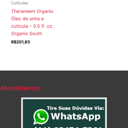
Cutículas
Theraneem Organix
Óleo de unha e
cutícula – 0.5 fl. oz.
Organix South
R$
201,85
Atendimento: