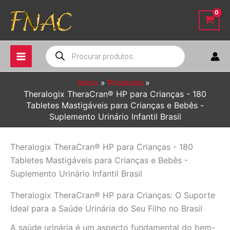
Ir
para
o
conteúdo
Pesquisar
produtos
Início
Produtos
Theralogix TheraCran® HP para Crianças - 180
Tabletes Mastigáveis para Crianças e Bebês -
Suplemento Urinário Infantil Brasil
Theralogix TheraCran® HP para Crianças - 180
Tabletes Mastigáveis para Crianças e Bebês -
Suplemento Urinário Infantil Brasil
Theralogix TheraCran® HP para Crianças: O Suporte
Ideal para a Saúde Urinária do Seu Filho no Brasil
A saúde urinária é um aspecto fundamental do bem-