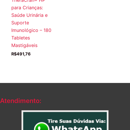
para Crianças:
Saúde Urinária e
Suporte
Imunológico – 180
Tabletes
Mastigáveis
R$
491,76
Atendimento: