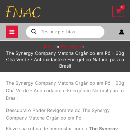
Ir
para
o
conteúdo
Pesquisar
produtos
Início
Produtos
The Synergy Company Matcha Orgânico em Pó - 60g
Chá Verde - Antioxidante e Energético Natural para o
Brasil
The Synergy Company Matcha Orgânico em Pó - 60g
Chá Verde - Antioxidante e Energético Natural para o
Brasil
Descubra o Poder Revigorante do The Synergy
Company Matcha Orgânico em Pó
Eleve sua rotina de bem-estar com o
The Synergy