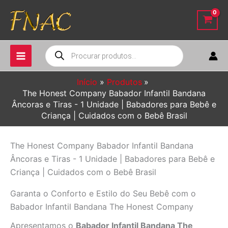
Ir
para
o
conteúdo
Pesquisar
produtos
Início
Produtos
The Honest Company Babador Infantil Bandana
Âncoras e Tiras - 1 Unidade | Babadores para Bebê e
Criança | Cuidados com o Bebê Brasil
The Honest Company Babador Infantil Bandana
Âncoras e Tiras - 1 Unidade | Babadores para Bebê e
Criança | Cuidados com o Bebê Brasil
Garanta o Conforto e Estilo do Seu Bebê com o
Babador Infantil Bandana The Honest Company
Apresentamos o
Babador Infantil Bandana The