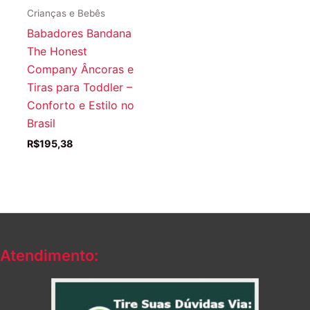
Crianças e Bebês
Babadores Bandana
The Honest
Company Âncoras e
Tiras para Toddler –
Conforto e Estilo no
Brasil
R$
195,38
Atendimento: