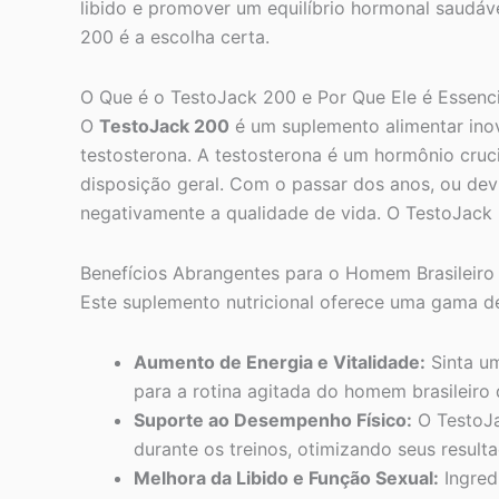
libido e promover um equilíbrio hormonal saudáve
200 é a escolha certa.
O Que é o TestoJack 200 e Por Que Ele é Essenci
O
TestoJack 200
é um suplemento alimentar inov
testosterona. A testosterona é um hormônio cruci
disposição geral. Com o passar dos anos, ou devi
negativamente a qualidade de vida. O TestoJack 2
Benefícios Abrangentes para o Homem Brasileiro
Este suplemento nutricional oferece uma gama de
Aumento de Energia e Vitalidade:
Sinta um
para a rotina agitada do homem brasileiro q
Suporte ao Desempenho Físico:
O TestoJa
durante os treinos, otimizando seus result
Melhora da Libido e Função Sexual:
Ingred