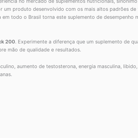
ncia no mercado de suplementos nutricionais, sinônimo d
r um produto desenvolvido com os mais altos padrões de f
a em todo o Brasil torna este suplemento de desempenho 
ck 200
. Experimente a diferença que um suplemento de qual
bre mão de qualidade e resultados.
ulino, aumento de testosterona, energia masculina, libid
ianas.