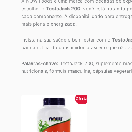
A NOW Foods é uma marca com décadas de experiê
escolher o
TestoJack 200
, você está optando po
cada componente. A disponibilidade para entreg
mais plena e energizada.
Invista na sua saúde e bem-estar com o
TestoJa
para a rotina do consumidor brasileiro que não a
Palavras-chave:
TestoJack 200, suplemento masc
nutricionais, fórmula masculina, cápsulas vegetar
Oferta!