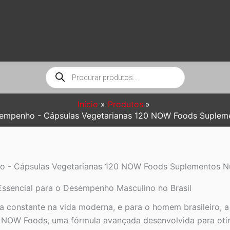
Pesquisar
produtos
Início
Produtos
sempenho - Cápsulas Vegetarianas 120 NOW Foods Supleme
o - Cápsulas Vegetarianas 120 NOW Foods Suplementos N
ssencial para o Desempenho Masculino no Brasil
a constante na vida moderna, e para o homem brasileiro, a
NOW Foods, uma fórmula avançada desenvolvida para otim