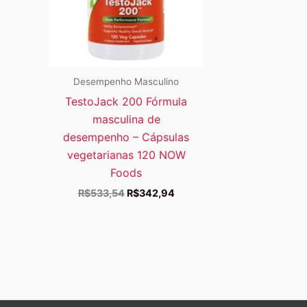
Desempenho Masculino
TestoJack 200 Fórmula
masculina de
desempenho – Cápsulas
vegetarianas 120 NOW
Foods
O
O
R$
533,54
R$
342,94
preço
preço
original
atual
era:
é:
R$533,54.
R$342,94.