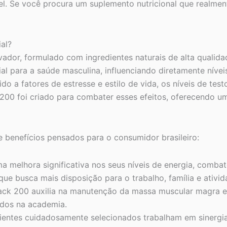
l. Se você procura um suplemento nutricional que realment
al?
ador, formulado com ingredientes naturais de alta qualid
al para a saúde masculina, influenciando diretamente nívei
do a fatores de estresse e estilo de vida, os níveis de te
00 foi criado para combater esses efeitos, oferecendo um 
 benefícios pensados para o consumidor brasileiro:
a melhora significativa nos seus níveis de energia, combat
ue busca mais disposição para o trabalho, família e ativida
ck 200 auxilia na manutenção da massa muscular magra e
ados na academia.
ientes cuidadosamente selecionados trabalham em sinergia