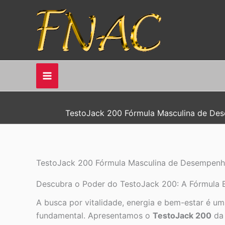
Ir
para
o
conteúdo
TestoJack 200 Fórmula Masculina de De
TestoJack 200 Fórmula Masculina de Desempenh
Descubra o Poder do TestoJack 200: A Fórmula E
A busca por vitalidade, energia e bem-estar é um
fundamental. Apresentamos o
TestoJack 200
da 