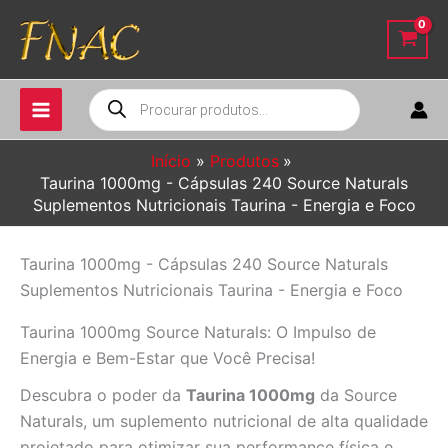
Ir
para
o
conteúdo
Pesquisar
produtos
Início
Produtos
Taurina 1000mg - Cápsulas 240 Source Naturals
Suplementos Nutricionais Taurina - Energia e Foco
Taurina 1000mg - Cápsulas 240 Source Naturals
Suplementos Nutricionais Taurina - Energia e Foco
Taurina 1000mg Source Naturals: O Impulso de
Energia e Bem-Estar que Você Precisa!
Descubra o poder da
Taurina 1000mg
da Source
Naturals, um suplemento nutricional de alta qualidade
projetado para otimizar sua performance física e