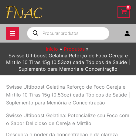
Ir
para
o
conteúdo
Pesquisar
produtos
Início
Produtos
Swisse Ultiboost Gelatina Reforço de Foco Cereja e
Mirtilo 10 Tiras 15g (0.53oz) cada Tópicos de Saúde |
Suplemento para Memória e Concentração
Swisse Ultiboost Gelatina Reforço de Foco Cereja e
Mirtilo 10 Tiras 15g (0.53oz) cada Tópicos de Saúde |
Suplemento para Memória e Concentração
Swisse Ultiboost Gelatina: Potencialize seu Foco com
o Sabor Delicioso de Cereja e Mirtilo
Descubra o poder da concentração e da clareza