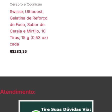
Cérebro e Cognição
Swisse, Ultiboost,
Gelatina de Reforço
de Foco, Sabor de
Cereja e Mirtilo, 10
Tiras, 15 g (0,53 oz)
cada
R$
283,35
Atendimento: