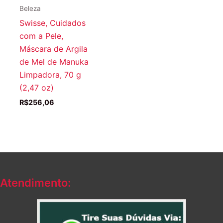
Beleza
Swisse, Cuidados
com a Pele,
Máscara de Argila
de Mel de Manuka
Limpadora, 70 g
(2,47 oz)
R$
256,06
Atendimento: