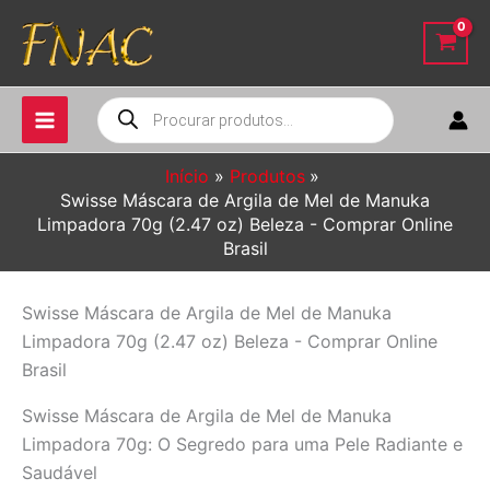
Ir
para
o
conteúdo
Pesquisar
produtos
Início
Produtos
Swisse Máscara de Argila de Mel de Manuka
Limpadora 70g (2.47 oz) Beleza - Comprar Online
Brasil
Swisse Máscara de Argila de Mel de Manuka
Limpadora 70g (2.47 oz) Beleza - Comprar Online
Brasil
Swisse Máscara de Argila de Mel de Manuka
Limpadora 70g: O Segredo para uma Pele Radiante e
Saudável