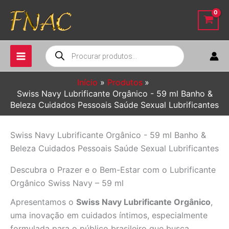
Ir
para
o
conteúdo
Pesquisar
produtos
Início
Produtos
Swiss Navy Lubrificante Orgânico - 59 ml Banho &
Beleza Cuidados Pessoais Saúde Sexual Lubrificantes
Swiss Navy Lubrificante Orgânico - 59 ml Banho &
Beleza Cuidados Pessoais Saúde Sexual Lubrificantes
Descubra o Prazer e o Bem-Estar com o Lubrificante
Orgânico Swiss Navy – 59 ml
Apresentamos o
Swiss Navy Lubrificante Orgânico
,
uma inovação em cuidados íntimos, especialmente
formulada para o público brasileiro que busca