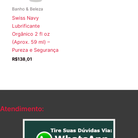
Banho & Beleza
Swiss Navy
Lubrificante
Orgânico 2 fl oz
(Aprox. 59 ml) –
Pureza e Segurança
R$
138,01
Atendimento: