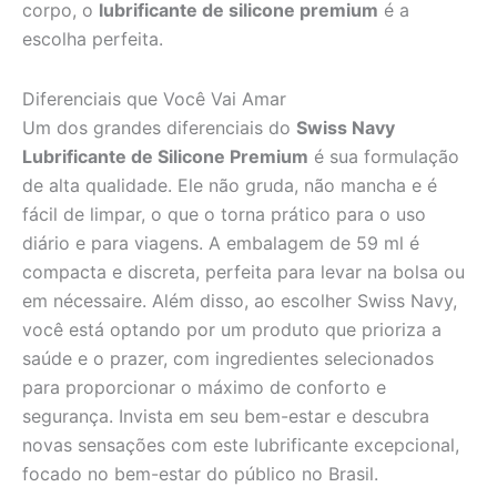
corpo, o
lubrificante de silicone premium
é a
escolha perfeita.
Diferenciais que Você Vai Amar
Um dos grandes diferenciais do
Swiss Navy
Lubrificante de Silicone Premium
é sua formulação
de alta qualidade. Ele não gruda, não mancha e é
fácil de limpar, o que o torna prático para o uso
diário e para viagens. A embalagem de 59 ml é
compacta e discreta, perfeita para levar na bolsa ou
em nécessaire. Além disso, ao escolher Swiss Navy,
você está optando por um produto que prioriza a
saúde e o prazer, com ingredientes selecionados
para proporcionar o máximo de conforto e
segurança. Invista em seu bem-estar e descubra
novas sensações com este lubrificante excepcional,
focado no bem-estar do público no Brasil.