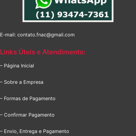
E-mail: contato.fnac@gmail.com
Links Úteis e Atendimento:
– Página Inicial
– Sobre a Empresa
– Formas de Pagamento
– Confirmar Pagamento
– Envio, Entrega e Pagamento