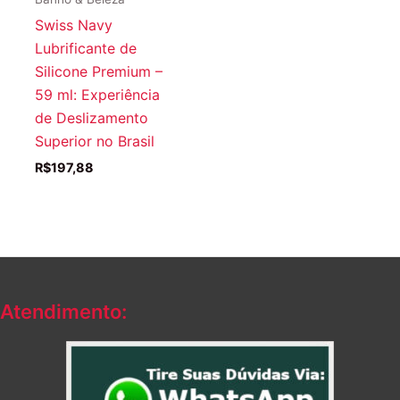
Swiss Navy
Lubrificante de
Silicone Premium –
59 ml: Experiência
de Deslizamento
Superior no Brasil
R$
197,88
Atendimento: