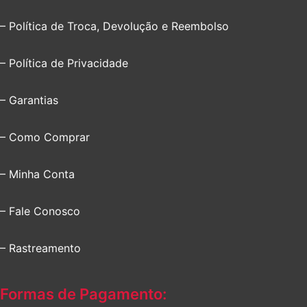
– Política de Troca, Devolução e Reembolso
– Política de Privacidade
– Garantias
– Como Comprar
– Minha Conta
– Fale Conosco
– Rastreamento
Formas de Pagamento: