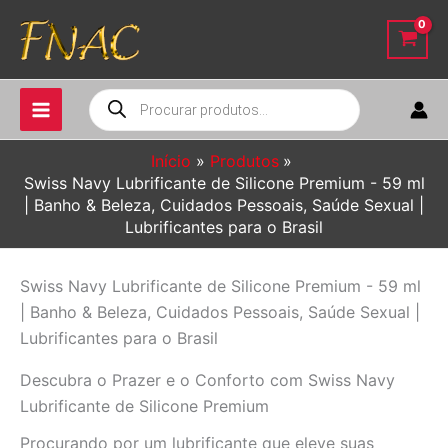
Ir
para
o
conteúdo
Pesquisar
produtos
Início
Produtos
Swiss Navy Lubrificante de Silicone Premium - 59 ml
| Banho & Beleza, Cuidados Pessoais, Saúde Sexual |
Lubrificantes para o Brasil
Swiss Navy Lubrificante de Silicone Premium - 59 ml
| Banho & Beleza, Cuidados Pessoais, Saúde Sexual |
Lubrificantes para o Brasil
Descubra o Prazer e o Conforto com Swiss Navy
Lubrificante de Silicone Premium
Procurando por um lubrificante que eleve suas