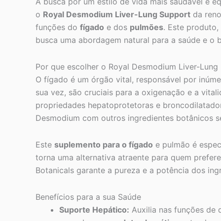
A busca por um estilo de vida mais saudável e eq
o
Royal Desmodium Liver-Lung Support
da reno
funções do
fígado
e dos
pulmões
. Este produto,
busca uma abordagem natural para a saúde e o b
Por que escolher o Royal Desmodium Liver-Lung
O fígado é um órgão vital, responsável por inúm
sua vez, são cruciais para a oxigenação e a vita
propriedades hepatoprotetoras e broncodilatado
Desmodium com outros ingredientes botânicos sel
Este
suplemento para o fígado
e pulmão é especi
torna uma alternativa atraente para quem prefere
Botanicals garante a pureza e a potência dos ing
Benefícios para a sua Saúde
Suporte Hepático:
Auxilia nas funções de 