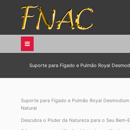
Ir
para
o
conteúdo
Suporte para Fígado e Pulmão Royal Desmodi
Suporte para Fígado e Pulmão Royal Desmodium 
Natural
Descubra o Poder da Natureza para o Seu Bem-