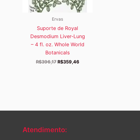
Ervas
Suporte de Royal
Desmodium Liver-Lung
– 4 fl. oz. Whole World
Botanicals
O
O
R$
396,17
R$
359,46
preço
preço
original
atual
era:
é:
R$396,17.
R$359,46.
Atendimento: