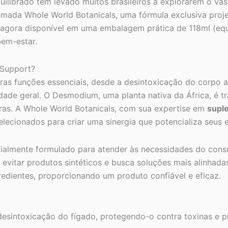
uilibrado tem levado muitos brasileiros a explorarem o va
mada Whole World Botanicals, uma fórmula exclusiva proje
 agora disponível em uma embalagem prática de 118ml (equi
em-estar.
 Support?
eras funções essenciais, desde a desintoxicação do corpo 
lidade geral. O Desmodium, uma planta nativa da África, é 
ras. A Whole World Botanicals, com sua expertise em
supl
ecionados para criar uma sinergia que potencializa seus e
almente formulado para atender às necessidades do consu
 evitar produtos sintéticos e busca soluções mais alinhad
redientes, proporcionando um produto confiável e eficaz.
desintoxicação do fígado, protegendo-o contra toxinas e p