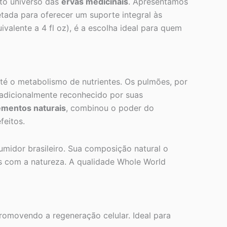
sto universo das
ervas medicinais
. Apresentamos
tada para oferecer um suporte integral às
valente a 4 fl oz), é a escolha ideal para quem
até o metabolismo de nutrientes. Os pulmões, por
tradicionalmente reconhecido por suas
ementos naturais
, combinou o poder do
feitos.
midor brasileiro. Sua composição natural o
as com a natureza. A qualidade Whole World
romovendo a regeneração celular. Ideal para