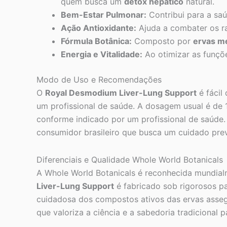
quem busca um
detox hepático
natural.
Bem-Estar Pulmonar:
Contribui para a saú
Ação Antioxidante:
Ajuda a combater os rad
Fórmula Botânica:
Composto por
ervas me
Energia e Vitalidade:
Ao otimizar as funçõe
Modo de Uso e Recomendações
O
Royal Desmodium Liver-Lung Support
é fácil
um profissional de saúde. A dosagem usual é de 
conforme indicado por um profissional de saúde. 
consumidor brasileiro que busca um cuidado prev
Diferenciais e Qualidade Whole World Botanicals
A Whole World Botanicals é reconhecida mundia
Liver-Lung Support
é fabricado sob rigorosos p
cuidadosa dos compostos ativos das ervas asseg
que valoriza a ciência e a sabedoria tradicional 