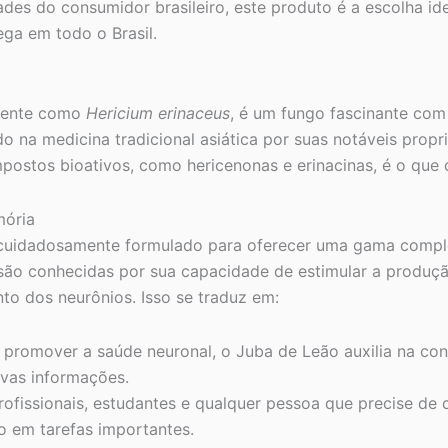
des do consumidor brasileiro, este produto é a escolha ide
ega em todo o Brasil.
amente como
Hericium erinaceus
, é um fungo fascinante co
do na medicina tradicional asiática por suas notáveis prop
ostos bioativos, como hericenonas e erinacinas, é o que o
mória
cuidadosamente formulado para oferecer uma gama complet
são conhecidas por sua capacidade de estimular a produç
to dos neurônios. Isso se traduz em:
promover a saúde neuronal, o Juba de Leão auxilia na con
ovas informações.
ofissionais, estudantes e qualquer pessoa que precise de 
o em tarefas importantes.