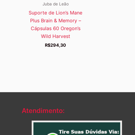
Juba de Leão
Suporte de Lion’s Mane
Plus Brain & Memory –
Cápsulas 60 Oregon’s
Wild Harvest
R$
294,30
Atendimento: