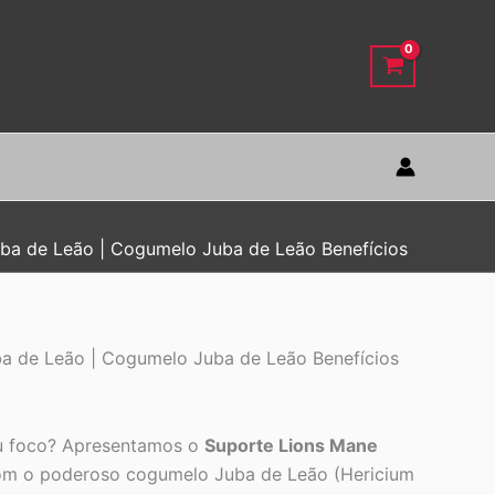
uba de Leão | Cogumelo Juba de Leão Benefícios
ba de Leão | Cogumelo Juba de Leão Benefícios
seu foco? Apresentamos o
Suporte Lions Mane
om o poderoso cogumelo Juba de Leão (Hericium