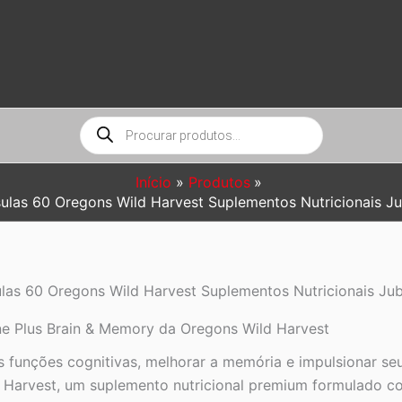
Pesquisar
produtos
Início
Produtos
ulas 60 Oregons Wild Harvest Suplementos Nutricionais J
las 60 Oregons Wild Harvest Suplementos Nutricionais Ju
e Plus Brain & Memory da Oregons Wild Harvest
as funções cognitivas, melhorar a memória e impulsionar 
Harvest, um suplemento nutricional premium formulado c